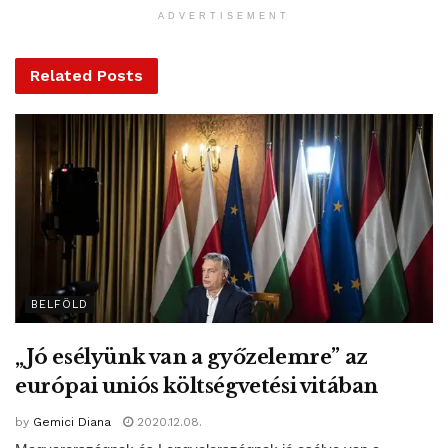
ADVERTISEMENT
Related
Posts
BELFÖLD
„Jó esélyünk van a győzelemre” az
európai uniós költségvetési vitában
by
Gemici Diana
2020.12.08.