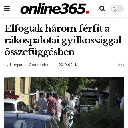
Elfogtak három férfit a
rákospalotai gyilkossággal
összefüggésben
A
by
Hungarian Geographic
2019.08.11.
A