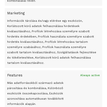
kombinálásai révén.
Marketing
24 óra
Információk tárolása és/vagy elérése egy eszközön,
Korlátozott körű adatok felhasználása hirdetések
Átmenetileg szünetelnek az összecsapások Bahmutnál
kiválasztásához, Profilok létrehozása személyre szabott
hirdetés érdekében, Profilok használata személyre szabott
Egy vagyonért adták el Banksy művét miután elégették.
hirdetés kiválasztásához, Profilok létrehozása tartalom
Az 1950-ben elhunyt alkotók művei szabadon
személyre szabásához, Profilok használata személyre
felhasználhatóvá válnak
szabott tartalom kiválasztásához, Szolgáltatások fejlesztése
és tökéletesítése, Korlátozott körű adatok felhasználása
Megváltoztatják a montenegrói egyházügyi törvény
tartalom kiválasztásához.
A jövő évben Csehország hatalmas hiánnyal fog gazdálkodni
Features
Always active
Peking – A visegrádi országok zsidó kulturális örökségét
bemutató fotókiállítás nyílt
Más adatforrásokból származó adatok
párosítása és kombinálása, Különböző
Megveszi az osztrák Wienerberger az amerikai Meridian
eszközök összekapcsolása, Eszközök
Bricket
azonosítása automatikusan továbbított
A Startup Campus egyetemi programjainak legjobbjai az
információk alapján.