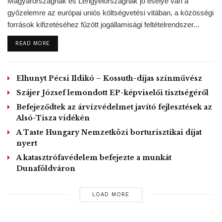
Magyarországnak és Lengyelországnak jó esélye van a
győzelemre az európai uniós költségvetési vitában, a közösségi
források kifizetéséhez fűzött jogállamisági feltételrendszer...
DETAILS
READ MORE
Elhunyt Pécsi Ildikó – Kossuth-díjas színművész
Szájer József lemondott EP-képviselői tisztségéről
Befejeződtek az árvízvédelmet javító fejlesztések az
Alsó-Tisza vidékén
A Taste Hungary Nemzetközi borturisztikai díjat
nyert
A katasztrófavédelem befejezte a munkát
Dunaföldváron
LOAD MORE