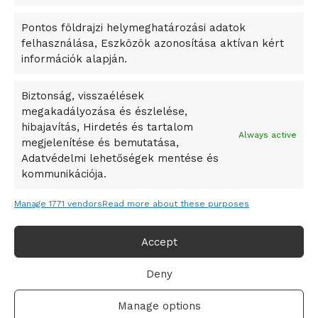
okosváros és zöld energetikai ötletek lettek
Pontos földrajzi helymeghatározási adatok
A Ringo Starr új albummal jelentkezik
felhasználása, Eszközök azonosítása aktívan kért
A Vajdasági Magyar Szövetség államtitkárait kinevezték
információk alapján.
A középkori közép-ázsiai városállamok bukását nem
Dzsingisz kán hódító hadjárata okozta
Biztonság, visszaélések
megakadályozása és észlelése,
Kuramagomedov ötödik, Muszukajev elődöntős – Birkózó
hibajavítás, Hirdetés és tartalom
világkupa
Always active
megjelenítése és bemutatása,
Adatvédelmi lehetőségek mentése és
kommunikációja.
Manage 1771 vendors
Read more about these purposes
Accept
Deny
Adatvédelmi irányelvek
Felhasználási feltételek
Manage options