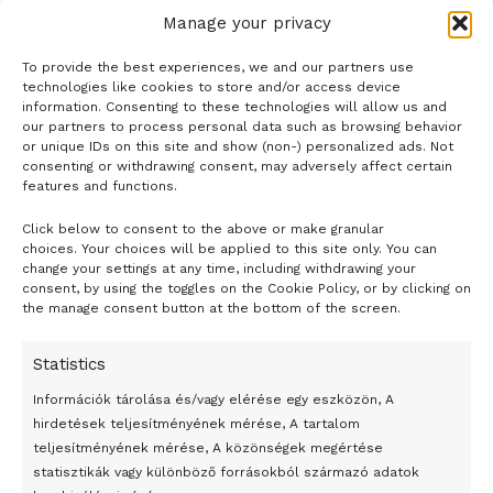
Manage your privacy
To provide the best experiences, we and our partners use
technologies like cookies to store and/or access device
information. Consenting to these technologies will allow us and
our partners to process personal data such as browsing behavior
or unique IDs on this site and show (non-) personalized ads. Not
consenting or withdrawing consent, may adversely affect certain
features and functions.
Click below to consent to the above or make granular
- H I R D E T É S -
choices. Your choices will be applied to this site only. You can
change your settings at any time, including withdrawing your
consent, by using the toggles on the Cookie Policy, or by clicking on
the manage consent button at the bottom of the screen.
Statistics
Információk tárolása és/vagy elérése egy eszközön, A
hirdetések teljesítményének mérése, A tartalom
teljesítményének mérése, A közönségek megértése
statisztikák vagy különböző forrásokból származó adatok