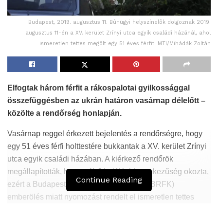
Budapest, 2019. augusztus 11. Bûnügyi helyszínelõk dolgoznak 2019.
augusztus 11-én a XV. kerület Zrínyi utca egyik családi házánál, ahol
ismeretlen tettes megölt egy 51 éves férfit. MTI/Mihádák Zoltán
Elfogtak három férfit a rákospalotai gyilkossággal
összefüggésben az ukrán határon vasárnap délelőtt –
közölte a rendőrség honlapján.
Vasárnap reggel érkezett bejelentés a rendőrségre, hogy
egy 51 éves férfi holttestére bukkantak a XV. kerület Zrínyi
utca egyik családi házában. A kiérkező rendőrök
megállapították, hogy a férfi halálát idegenkezűség okozta,
Continue Reading
ezért a Budapesti Rendőr-főkapitányság (BRFK)
emberölés miatt nyomozást rendelt el ismeretlen tettes
ellen.