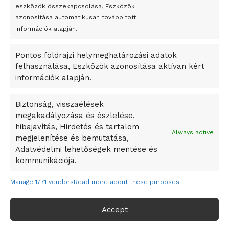
eszközök összekapcsolása, Eszközök
Bricket
azonosítása automatikusan továbbított
A Startup Campus egyetemi programjainak legjobbjai az
információk alapján.
okosváros és zöld energetikai ötletek lettek
Pontos földrajzi helymeghatározási adatok
A Ringo Starr új albummal jelentkezik
felhasználása, Eszközök azonosítása aktívan kért
A Vajdasági Magyar Szövetség államtitkárait kinevezték
információk alapján.
A középkori közép-ázsiai városállamok bukását nem
Dzsingisz kán hódító hadjárata okozta
Biztonság, visszaélések
megakadályozása és észlelése,
Kuramagomedov ötödik, Muszukajev elődöntős – Birkózó
hibajavítás, Hirdetés és tartalom
világkupa
Always active
megjelenítése és bemutatása,
Adatvédelmi lehetőségek mentése és
kommunikációja.
Manage 1771 vendors
Read more about these purposes
Accept