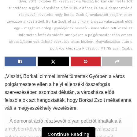
Gyõr, 2019. október 19. Résztvevõk a Viszlát, Borkai! címmel tartott
tüntetésen a gyõri városháza elõtt 2019. október 19-én. A demonstráció
résztvevõi követelik, hogy Borkai Zsolt újraválasztott polgármester
távozzon a közéletbõl. Borkai Zsoltról az önkormányzati választások elõtt
egy - magát az ördög ügyvédjének nevezõ - ismeretlen tett közzé az
interneten fotót és videót, amelyeken a polgármester több ember
társaságában volt látható szexuális aktus közben. Megválasztása után a
politikus kilépett a Fideszbõl. MTI/Krizsán Csaba
„Viszlát, Borkai! címmel ismét tüntettek Győrben a város
polgármestere ellen a helyi ellenzéki összefogás
szervezésében szombat délután, a városháza előtt
felszólalók azt hangoztatták, hogy Borkai Zsolt méltatlanná
vált a megyeszékhely vezetésére.
A demonstráció résztvevői olyan petíciót írhattak alá,
amelyben követelik, hogy Borkai Zsolt újraválasztott
Continue Reading
polgármester mondjon le és távozzon a közéletből.