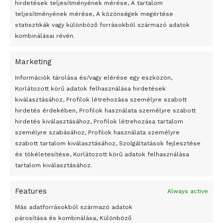
hirdetések teljesítményének mérése, A tartalom
teljesítményének mérése, A közönségek megértése
statisztikák vagy különböző forrásokból származó adatok
kombinálásai révén.
Marketing
24 óra
Információk tárolása és/vagy elérése egy eszközön,
Korlátozott körű adatok felhasználása hirdetések
Átmenetileg szünetelnek az összecsapások Bahmutnál
kiválasztásához, Profilok létrehozása személyre szabott
hirdetés érdekében, Profilok használata személyre szabott
Egy vagyonért adták el Banksy művét miután elégették.
hirdetés kiválasztásához, Profilok létrehozása tartalom
Az 1950-ben elhunyt alkotók művei szabadon
személyre szabásához, Profilok használata személyre
felhasználhatóvá válnak
szabott tartalom kiválasztásához, Szolgáltatások fejlesztése
és tökéletesítése, Korlátozott körű adatok felhasználása
Megváltoztatják a montenegrói egyházügyi törvény
tartalom kiválasztásához.
A jövő évben Csehország hatalmas hiánnyal fog gazdálkodni
Features
Always active
Peking – A visegrádi országok zsidó kulturális örökségét
bemutató fotókiállítás nyílt
Más adatforrásokból származó adatok
párosítása és kombinálása, Különböző
Megveszi az osztrák Wienerberger az amerikai Meridian