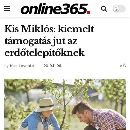
Kis Miklós: kiemelt
támogatás jut az
erdőtelepítőknek
A
by
Kiss Levente
2019.11.06.
A