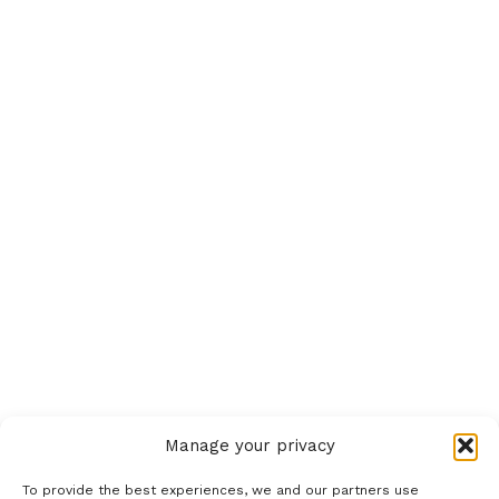
elöl – mondta Bóka István.
A szerdai balatonfüredi faültetési akcióban az ünnepi
műsort követően helyi kisiskolások és középiskolások
részvételével három facsemetét ültettek el közösen az
önkormányzat, az agrártárca és a Bakonyerdő Zrt.
képviselői.
MTI
Manage your privacy
To provide the best experiences, we and our partners use