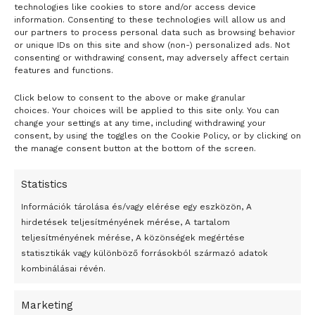
technologies like cookies to store and/or access device
information. Consenting to these technologies will allow us and
our partners to process personal data such as browsing behavior
or unique IDs on this site and show (non-) personalized ads. Not
consenting or withdrawing consent, may adversely affect certain
features and functions.
Click below to consent to the above or make granular
- H I R D E T É S -
choices. Your choices will be applied to this site only. You can
change your settings at any time, including withdrawing your
consent, by using the toggles on the Cookie Policy, or by clicking on
the manage consent button at the bottom of the screen.
Statistics
Információk tárolása és/vagy elérése egy eszközön, A
hirdetések teljesítményének mérése, A tartalom
teljesítményének mérése, A közönségek megértése
statisztikák vagy különböző forrásokból származó adatok
kombinálásai révén.
Marketing