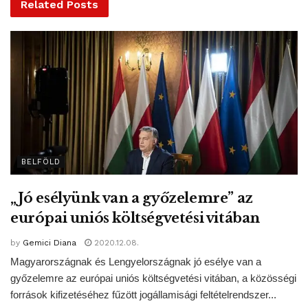
Related
Posts
kezdődött, és a vegetációs idő végéig, 2020 áprilisáig tart.
Ehhez 2 millió facsemetét és közel száz tonna makkot
használnak fel.
Hasonló
Bejegyzések
„Jó esélyünk van a győzelemre” az európai uniós
költségvetési vitában
Elhunyt Pécsi Ildikó – Kossuth-díjas színművész
BELFÖLD
Szájer József lemondott EP-képviselői
tisztségéről
„Jó esélyünk van a győzelemre” az
európai uniós költségvetési vitában
by
Gemici Diana
2020.12.08.
Magyarországnak és Lengyelországnak jó esélye van a
győzelemre az európai uniós költségvetési vitában, a közösségi
források kifizetéséhez fűzött jogállamisági feltételrendszer...
A megemelt támogatástól azt is remélik, hogy alternatívát