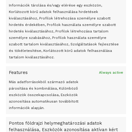
24 óra
Információk tárolása és/vagy elérése egy eszközön,
Korlátozott körű adatok felhasználása hirdetések
Átmenetileg szünetelnek az összecsapások Bahmutnál
kiválasztásához, Profilok létrehozása személyre szabott
hirdetés érdekében, Profilok használata személyre szabott
Egy vagyonért adták el Banksy művét miután elégették.
hirdetés kiválasztásához, Profilok létrehozása tartalom
Az 1950-ben elhunyt alkotók művei szabadon
személyre szabásához, Profilok használata személyre
felhasználhatóvá válnak
szabott tartalom kiválasztásához, Szolgáltatások fejlesztése
és tökéletesítése, Korlátozott körű adatok felhasználása
Megváltoztatják a montenegrói egyházügyi törvény
tartalom kiválasztásához.
A jövő évben Csehország hatalmas hiánnyal fog gazdálkodni
Features
Always active
Peking – A visegrádi országok zsidó kulturális örökségét
bemutató fotókiállítás nyílt
Más adatforrásokból származó adatok
párosítása és kombinálása, Különböző
Megveszi az osztrák Wienerberger az amerikai Meridian
eszközök összekapcsolása, Eszközök
Bricket
azonosítása automatikusan továbbított
A Startup Campus egyetemi programjainak legjobbjai az
információk alapján.
okosváros és zöld energetikai ötletek lettek
Pontos földrajzi helymeghatározási adatok
A Ringo Starr új albummal jelentkezik
felhasználása, Eszközök azonosítása aktívan kért