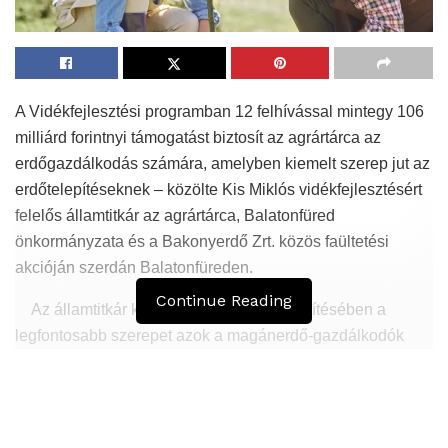
A Vidékfejlesztési programban 12 felhívással mintegy 106
milliárd forintnyi támogatást biztosít az agrártárca az
erdőgazdálkodás számára, amelyben kiemelt szerep jut az
erdőtelepítéseknek – közölte Kis Miklós vidékfejlesztésért
felelős államtitkár az agrártárca, Balatonfüred
önkormányzata és a Bakonyerdő Zrt. közös faültetési
akcióján szerdán Balatonfüreden.
Continue Reading
Az államtitkár kiemelte, az ország erdősítésében a
legfontosabb szerepet azok a magánerdő-gazdálkodók
fogják betölteni, akik az új feltételekkel induló
Vidékfejlesztési programban telepítési támogatáshoz
juthatnak. Szólt arról is, hogy az agrártárca országos
fásítási programjában lehetőséget kapnak az