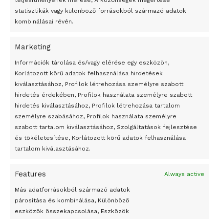
teljesítményének mérése, A közönségek megértése
statisztikák vagy különböző forrásokból származó adatok
kombinálásai révén.
Marketing
24 óra
Információk tárolása és/vagy elérése egy eszközön,
Korlátozott körű adatok felhasználása hirdetések
Átmenetileg szünetelnek az összecsapások Bahmutnál
kiválasztásához, Profilok létrehozása személyre szabott
hirdetés érdekében, Profilok használata személyre szabott
Egy vagyonért adták el Banksy művét miután elégették.
hirdetés kiválasztásához, Profilok létrehozása tartalom
Az 1950-ben elhunyt alkotók művei szabadon
személyre szabásához, Profilok használata személyre
felhasználhatóvá válnak
szabott tartalom kiválasztásához, Szolgáltatások fejlesztése
és tökéletesítése, Korlátozott körű adatok felhasználása
Megváltoztatják a montenegrói egyházügyi törvény
tartalom kiválasztásához.
A jövő évben Csehország hatalmas hiánnyal fog gazdálkodni
Features
Always active
Peking – A visegrádi országok zsidó kulturális örökségét
bemutató fotókiállítás nyílt
Más adatforrásokból származó adatok
párosítása és kombinálása, Különböző
Megveszi az osztrák Wienerberger az amerikai Meridian
eszközök összekapcsolása, Eszközök
Bricket