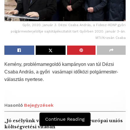
Gyõr, 2020. január 3. Dézsi Csaba András, a Fidesz-KDNP gyõri
polgármesterjelöltje sajtótájékoztatót tart Gyõrben 2020. január 3-án.
MTI/Krizsán Csaba
Kemény, problémamegoldó kampányon van túl Dézsi
Csaba András, a győri vasárnapi időközi polgármester-
választás nyertese.
Hasonló
Bejegyzések
Continue Reading
„Jó esélyünk van a győzelemre” az európai uniós
költségvetési vitában