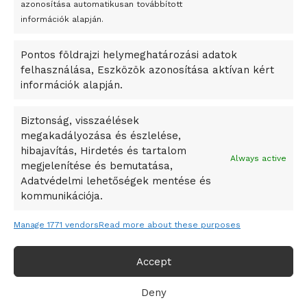
azonosítása automatikusan továbbított
A Startup Campus egyetemi programjainak legjobbjai az
információk alapján.
okosváros és zöld energetikai ötletek lettek
Pontos földrajzi helymeghatározási adatok
A Ringo Starr új albummal jelentkezik
felhasználása, Eszközök azonosítása aktívan kért
A Vajdasági Magyar Szövetség államtitkárait kinevezték
információk alapján.
A középkori közép-ázsiai városállamok bukását nem
Dzsingisz kán hódító hadjárata okozta
Biztonság, visszaélések
megakadályozása és észlelése,
Kuramagomedov ötödik, Muszukajev elődöntős – Birkózó
hibajavítás, Hirdetés és tartalom
világkupa
Always active
megjelenítése és bemutatása,
Adatvédelmi lehetőségek mentése és
kommunikációja.
Manage 1771 vendors
Read more about these purposes
Accept
Deny