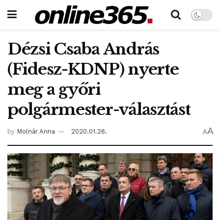
Dézsi Csaba András
(Fidesz-KDNP) nyerte
meg a győri
polgármester-választást
A
by
Molnár Anna
2020.01.26.
A