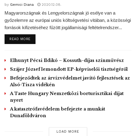
A két független jelöltre, Hajnal Jánosra a szavazók 0,76
by
Gemici Diana
2020.12.08.
százaléka adta le voksát (325 szavazat), míg Kirchfeld
Magyarországnak és Lengyelországnak jó esélye van a
Máriára a voksok 0,6 százaléka (257 szavazat) jutott.
győzelemre az európai uniós költségvetési vitában, a közösségi
A névjegyzékben 101 629-en szerepeltek, közülük 42
források kifizetéséhez fűzött jogállamisági feltételrendszer...
943-an szavaztak, a részvételi arány így 42,25 százalékos
DETAILS
READ MORE
volt.
Győrben azért volt szükség időközi polgármester-
választás kiírására, mert a tavaly október 13-án
Elhunyt Pécsi Ildikó – Kossuth-díjas színművész
megválasztott Borkai Zsolt lemondott tisztségéről.
Szájer József lemondott EP-képviselői tisztségéről
Befejeződtek az árvízvédelmet javító fejlesztések az
MTI
– fénykép forrása: fidesz.hu
Alsó-Tisza vidékén
Tags:
Dézsi Csaba András
Győr
időközi
A Taste Hungary Nemzetközi borturisztikai díjat
nyert
önkormányzati választás
polgármester
A katasztrófavédelem befejezte a munkát
Dunaföldváron
LOAD MORE