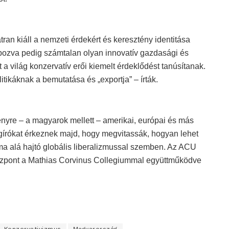
an kiáll a nemzeti érdekért és keresztény identitása
alapozva pedig számtalan olyan innovatív gazdasági és
t a világ konzervatív erői kiemelt érdeklődést tanúsítanak.
itikáknak a bemutatása és „exportja” – írták.
nyre – a magyarok mellett – amerikai, európai és más
ágírókat érkeznek majd, hogy megvitassák, hogyan lehet
alma alá hajtó globális liberalizmussal szemben. Az ACU
Központ a Mathias Corvinus Collegiummal együttműködve
Konzervativizmus
Magyarország