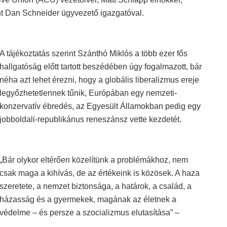
t Dan Schneider ügyvezető igazgatóval.
A tájékoztatás szerint Szánthó Miklós a több ezer fős
hallgatóság előtt tartott beszédében úgy fogalmazott, bár
néha azt lehet érezni, hogy a globális liberalizmus ereje
legyőzhetetlennek tűnik, Európában egy nemzeti-
konzervatív ébredés, az Egyesült Államokban pedig egy
jobboldali-republikánus reneszánsz vette kezdetét.
„Bár olykor eltérően közelítünk a problémákhoz, nem
csak maga a kihívás, de az értékeink is közösek. A haza
szeretete, a nemzet biztonsága, a határok, a család, a
házasság és a gyermekek, magának az életnek a
védelme – és persze a szocializmus elutasítása” –