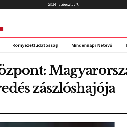
2026. augusztus 7.
Környezettudatosság
Mindennapi Netevő
özpont: Magyarorsz
edés zászlóshajója