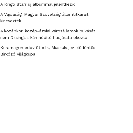
A Ringo Starr új albummal jelentkezik
A Vajdasági Magyar Szövetség államtitkárait
kinevezték
A középkori közép-ázsiai városállamok bukását
nem Dzsingisz kán hódító hadjárata okozta
Kuramagomedov ötödik, Muszukajev elődöntős –
Birkózó világkupa