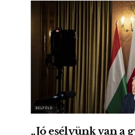
BELFÖLD
„Jó esélyünk van a 