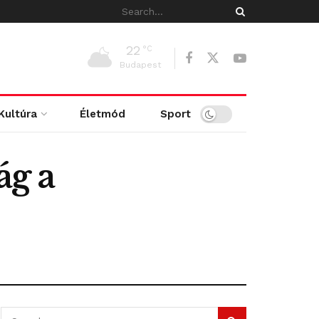
22
°C
Budapest
Kultúra
Életmód
Sport
ág a