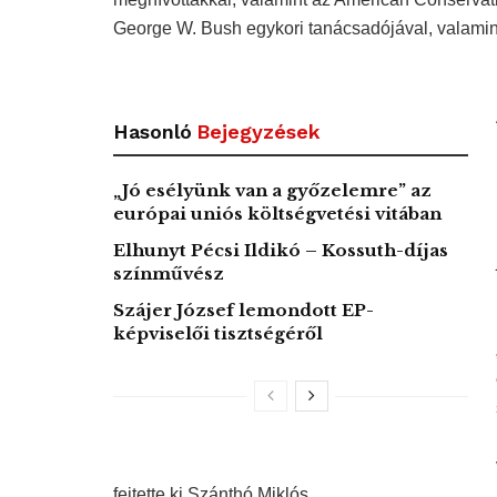
George W. Bush egykori tanácsadójával, valamin
Hasonló
Bejegyzések
„Jó esélyünk van a győzelemre” az
európai uniós költségvetési vitában
Elhunyt Pécsi Ildikó – Kossuth-díjas
színművész
Szájer József lemondott EP-
képviselői tisztségéről
fejtette ki Szánthó Miklós.