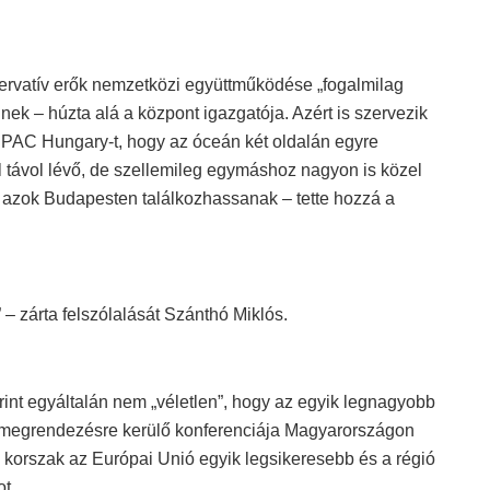
onzervatív erők nemzetközi együttműködése „fogalmilag
dnek – húzta alá a központ igazgatója. Azért is szervezik
PAC Hungary-t, hogy az óceán két oldalán egyre
l távol lévő, de szellemileg egymáshoz nagyon is közel
 azok Budapesten találkozhassanak – tette hozzá a
” – zárta felszólalását Szánthó Miklós.
rint egyáltalán nem „véletlen”, hogy az egyik legnagyobb
n megrendezésre kerülő konferenciája Magyarországon
v korszak az Európai Unió egyik legsikeresebb és a régió
t.