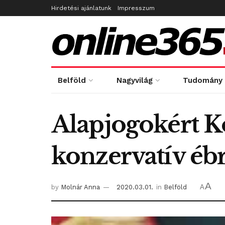
Hirdetési ajánlatunk
Impresszum
Belföld
Nagyvilág
Tudomány
Alapjogokért K
konzervatív ébr
A
by
Molnár Anna
2020.03.01.
in
Belföld
A