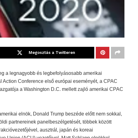
Megosztás a Twitteren
eg a legnagyobb és legbefolyásosabb amerikai
cal Action Conference első európai eseményét, a CPAC
gazgatója a Washington D.C. mellett zajló amerikai CPAC
amerikai elnök, Donald Trump beszéde előtt nem sokkal,
földi partnereinek panelbeszélgetését, többek között
rakcióvezetőjével, ausztrál, japán és koreai
ve Union (ACU) vezetőivel, Matt Schlapp elnökkel,