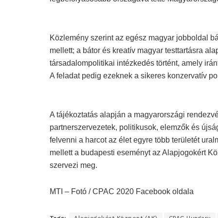
Közlemény szerint az egész magyar jobboldal bátr
mellett; a bátor és kreatív magyar testtartásra 
társadalompolitikai intézkedés történt, amely irán
A feladat pedig ezeknek a sikeres konzervatív pol
A tájékoztatás alapján a magyarországi rendezvé
partnerszervezetek, politikusok, elemzők és újs
felvenni a harcot az élet egyre több területét ur
mellett a budapesti eseményt az Alapjogokért 
szervezi meg.
MTI – Fotó / CPAC 2020 Facebook oldala
Tags:
Alapjogokért Központ (AK)
CPAC Hungary