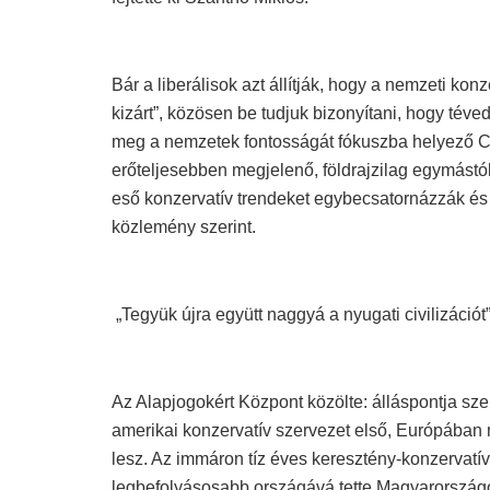
Bár a liberálisok azt állítják, hogy a nemzeti k
kizárt”, közösen be tudjuk bizonyítani, hogy téve
meg a nemzetek fontosságát fókuszba helyező C
erőteljesebben megjelenő, földrajzilag egymástó
eső konzervatív trendeket egybecsatornázzák és
közlemény szerint.
„Tegyük újra együtt naggyá a nyugati civilizációt
Az Alapjogokért Központ közölte: álláspontja sze
amerikai konzervatív szervezet első, Európába
lesz. Az immáron tíz éves keresztény-konzervatí
legbefolyásosabb országává tette Magyarországo