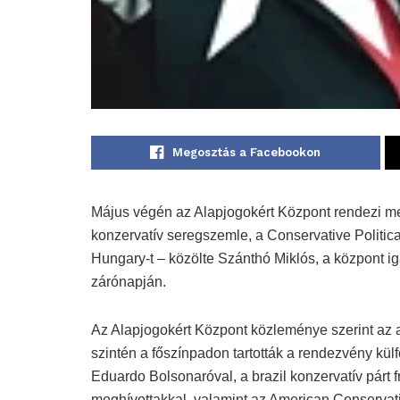
Megosztás a Facebookon
Május végén az Alapjogokért Központ rendezi m
konzervatív seregszemle, a Conservative Politi
Hungary-t – közölte Szánthó Miklós, a központ i
zárónapján.
Az Alapjogokért Központ közleménye szerint az 
szintén a főszínpadon tartották a rendezvény kül
Eduardo Bolsonaróval, a brazil konzervatív párt f
meghívottakkal, valamint az American Conservati