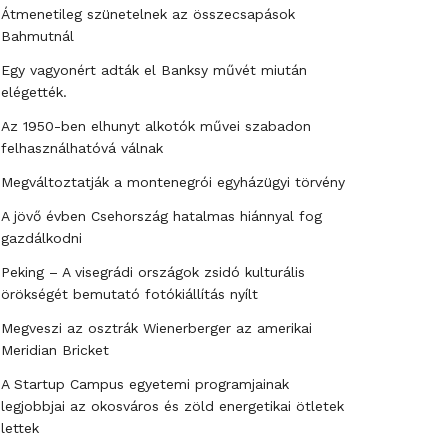
Átmenetileg szünetelnek az összecsapások
Bahmutnál
Egy vagyonért adták el Banksy művét miután
elégették.
Az 1950-ben elhunyt alkotók művei szabadon
felhasználhatóvá válnak
Megváltoztatják a montenegrói egyházügyi törvény
A jövő évben Csehország hatalmas hiánnyal fog
gazdálkodni
Peking – A visegrádi országok zsidó kulturális
örökségét bemutató fotókiállítás nyílt
Megveszi az osztrák Wienerberger az amerikai
Meridian Bricket
A Startup Campus egyetemi programjainak
legjobbjai az okosváros és zöld energetikai ötletek
lettek