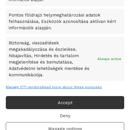
információk alapján.
okosváros és zöld energetikai ötletek lettek
Pontos földrajzi helymeghatározási adatok
A Ringo Starr új albummal jelentkezik
felhasználása, Eszközök azonosítása aktívan kért
A Vajdasági Magyar Szövetség államtitkárait kinevezték
információk alapján.
A középkori közép-ázsiai városállamok bukását nem
Dzsingisz kán hódító hadjárata okozta
Biztonság, visszaélések
megakadályozása és észlelése,
Kuramagomedov ötödik, Muszukajev elődöntős – Birkózó
hibajavítás, Hirdetés és tartalom
világkupa
Always active
megjelenítése és bemutatása,
Adatvédelmi lehetőségek mentése és
kommunikációja.
Manage 1771 vendors
Read more about these purposes
Accept
Deny
Adatvédelmi irányelvek
Felhasználási feltételek
Manage options