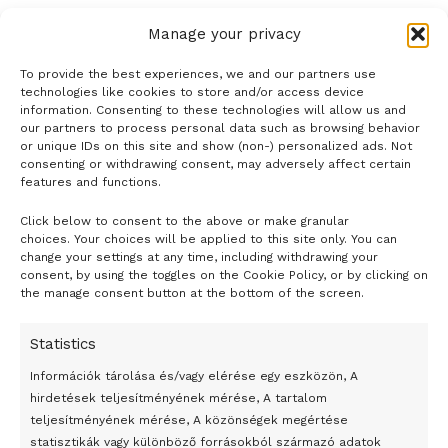
Manage your privacy
To provide the best experiences, we and our partners use
technologies like cookies to store and/or access device
information. Consenting to these technologies will allow us and
our partners to process personal data such as browsing behavior
or unique IDs on this site and show (non-) personalized ads. Not
consenting or withdrawing consent, may adversely affect certain
features and functions.
Click below to consent to the above or make granular
- H I R D E T É S -
choices. Your choices will be applied to this site only. You can
change your settings at any time, including withdrawing your
consent, by using the toggles on the Cookie Policy, or by clicking on
the manage consent button at the bottom of the screen.
Statistics
Információk tárolása és/vagy elérése egy eszközön, A
hirdetések teljesítményének mérése, A tartalom
teljesítményének mérése, A közönségek megértése
statisztikák vagy különböző forrásokból származó adatok