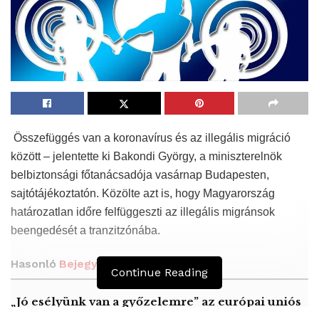
Összefüggés van a koronavírus és az illegális migráció
között – jelentette ki Bakondi György, a miniszterelnök
belbiztonsági főtanácsadója vasárnap Budapesten,
sajtótájékoztatón. Közölte azt is, hogy Magyarország
határozatlan időre felfüggeszti az illegális migránsok
beengedését a tranzitzónába.
Hasonló
Bejegyzések
Continue Reading
„Jó esélyünk van a győzelemre” az európai uniós
költségvetési vitában