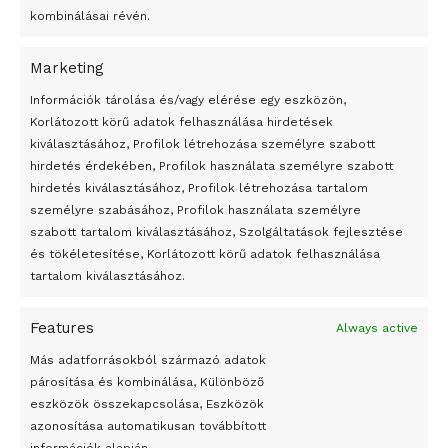
kombinálásai révén.
Marketing
24 óra
Információk tárolása és/vagy elérése egy eszközön,
Korlátozott körű adatok felhasználása hirdetések
Átmenetileg szünetelnek az összecsapások Bahmutnál
kiválasztásához, Profilok létrehozása személyre szabott
hirdetés érdekében, Profilok használata személyre szabott
Egy vagyonért adták el Banksy művét miután elégették.
hirdetés kiválasztásához, Profilok létrehozása tartalom
Az 1950-ben elhunyt alkotók művei szabadon
személyre szabásához, Profilok használata személyre
felhasználhatóvá válnak
szabott tartalom kiválasztásához, Szolgáltatások fejlesztése
és tökéletesítése, Korlátozott körű adatok felhasználása
Megváltoztatják a montenegrói egyházügyi törvény
tartalom kiválasztásához.
A jövő évben Csehország hatalmas hiánnyal fog gazdálkodni
Features
Always active
Peking – A visegrádi országok zsidó kulturális örökségét
bemutató fotókiállítás nyílt
Más adatforrásokból származó adatok
párosítása és kombinálása, Különböző
Megveszi az osztrák Wienerberger az amerikai Meridian
eszközök összekapcsolása, Eszközök
Bricket
azonosítása automatikusan továbbított
A Startup Campus egyetemi programjainak legjobbjai az