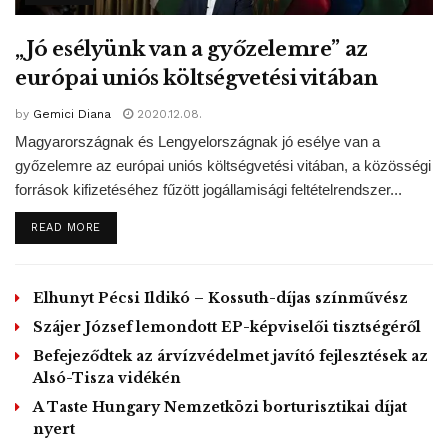
Alapítvány 2005 óta segíti az egyedülálló szülőket és
másfél éve megnyitott civil intézményük nemzetközileg is
„Jó esélyünk van a győzelemre” az
úttörő kezdeményezésnek számít. Felidézte, hogy amikor
európai uniós költségvetési vitában
tavaly az ENSZ-ben előadást tartott a budapesti
by
Gemici Diana
2020.12.08.
központról, „rácsodálkoztak” kezdeményezésükre, pedig a
Magyarországnak és Lengyelországnak jó esélye van a
világon 320 millió gyerek él egy szülővel.
győzelemre az európai uniós költségvetési vitában, a közösségi
források kifizetéséhez fűzött jogállamisági feltételrendszer...
Kifejtette, a központ 2018 ősze óta hat területen 70-féle
DETAILS
READ MORE
programot szervezett, illetve szolgáltatást nyújtott, a
kríziskezeléstől a közösségi rendezvényeken, nyári családi
táboroztatáson át egy a nők munkaerőpiacra segítését
Elhunyt Pécsi Ildikó – Kossuth-díjas színművész
segítő nemzetközi programig.
Szájer József lemondott EP-képviselői tisztségéről
Az elmúlt másfél évben 7600 család mintegy 17-18 ezer
Befejeződtek az árvízvédelmet javító fejlesztések az
tagjának tudtak segíteni. Szakmai rendezvényeiken
Alsó-Tisza vidékén
nyolcszázan vettek részt, 50 civil szervezetnek tartottak
A Taste Hungary Nemzetközi borturisztikai díjat
képzést és 80 önkéntes segíti a munkájukat – mondta.
nyert