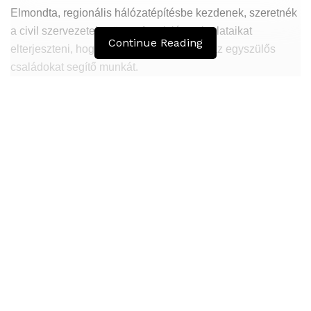
Elmondta, regionális hálózatépítésbe kezdenek, szeretnék
a civil szervezeteket összefogni, jó gyakorlataikat
Continue Reading
elterjeszteni, hogy hatékonyabbá tegyék az egyszülős
családokat segítő munkát.
Ismertetése szerint Magyarországon 300 ezer családból
hiányzik az egyik szülő, így 500 ezer gyereket csak az
anyja vagy csak az apja nevel. Hozzátette: a „láthatatlan
közösségbe” tartozók közül 260 ezer anya és 40 ezer apa
neveli egyedül a gyerekét vagy a gyerekeit.
Hasonló
Bejegyzések
„Jó esélyünk van a győzelemre” az európai uniós
költségvetési vitában
Elhunyt Pécsi Ildikó – Kossuth-díjas színművész
Szájer József lemondott EP-képviselői
tisztségéről