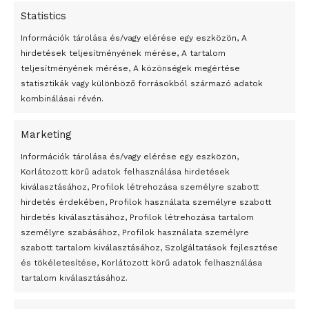
Statistics
Információk tárolása és/vagy elérése egy eszközön, A
hirdetések teljesítményének mérése, A tartalom
teljesítményének mérése, A közönségek megértése
statisztikák vagy különböző forrásokból származó adatok
kombinálásai révén.
Marketing
24 óra
Információk tárolása és/vagy elérése egy eszközön,
Korlátozott körű adatok felhasználása hirdetések
Átmenetileg szünetelnek az összecsapások Bahmutnál
kiválasztásához, Profilok létrehozása személyre szabott
hirdetés érdekében, Profilok használata személyre szabott
Egy vagyonért adták el Banksy művét miután elégették.
hirdetés kiválasztásához, Profilok létrehozása tartalom
Az 1950-ben elhunyt alkotók művei szabadon
személyre szabásához, Profilok használata személyre
felhasználhatóvá válnak
szabott tartalom kiválasztásához, Szolgáltatások fejlesztése
és tökéletesítése, Korlátozott körű adatok felhasználása
Megváltoztatják a montenegrói egyházügyi törvény
tartalom kiválasztásához.
A jövő évben Csehország hatalmas hiánnyal fog gazdálkodni