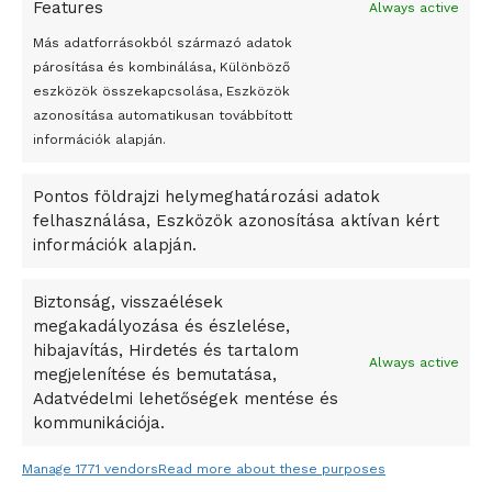
Features
Always active
Peking – A visegrádi országok zsidó kulturális örökségét
bemutató fotókiállítás nyílt
Más adatforrásokból származó adatok
párosítása és kombinálása, Különböző
Megveszi az osztrák Wienerberger az amerikai Meridian
eszközök összekapcsolása, Eszközök
Bricket
azonosítása automatikusan továbbított
A Startup Campus egyetemi programjainak legjobbjai az
információk alapján.
okosváros és zöld energetikai ötletek lettek
Pontos földrajzi helymeghatározási adatok
A Ringo Starr új albummal jelentkezik
felhasználása, Eszközök azonosítása aktívan kért
A Vajdasági Magyar Szövetség államtitkárait kinevezték
információk alapján.
A középkori közép-ázsiai városállamok bukását nem
Dzsingisz kán hódító hadjárata okozta
Biztonság, visszaélések
megakadályozása és észlelése,
Kuramagomedov ötödik, Muszukajev elődöntős – Birkózó
hibajavítás, Hirdetés és tartalom
világkupa
Always active
megjelenítése és bemutatása,
Adatvédelmi lehetőségek mentése és
kommunikációja.
Manage 1771 vendors
Read more about these purposes