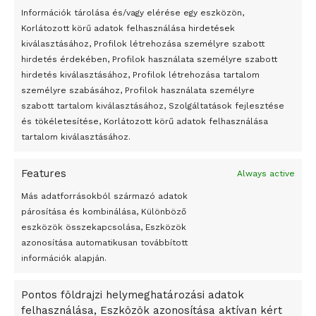
24 óra
Információk tárolása és/vagy elérése egy eszközön,
Korlátozott körű adatok felhasználása hirdetések
Átmenetileg szünetelnek az összecsapások Bahmutnál
kiválasztásához, Profilok létrehozása személyre szabott
hirdetés érdekében, Profilok használata személyre szabott
Egy vagyonért adták el Banksy művét miután elégették.
hirdetés kiválasztásához, Profilok létrehozása tartalom
Az 1950-ben elhunyt alkotók művei szabadon
személyre szabásához, Profilok használata személyre
felhasználhatóvá válnak
szabott tartalom kiválasztásához, Szolgáltatások fejlesztése
és tökéletesítése, Korlátozott körű adatok felhasználása
Megváltoztatják a montenegrói egyházügyi törvény
tartalom kiválasztásához.
A jövő évben Csehország hatalmas hiánnyal fog gazdálkodni
Features
Always active
Peking – A visegrádi országok zsidó kulturális örökségét
bemutató fotókiállítás nyílt
Más adatforrásokból származó adatok
párosítása és kombinálása, Különböző
Megveszi az osztrák Wienerberger az amerikai Meridian
eszközök összekapcsolása, Eszközök
Bricket
azonosítása automatikusan továbbított
A Startup Campus egyetemi programjainak legjobbjai az
információk alapján.
okosváros és zöld energetikai ötletek lettek
Pontos földrajzi helymeghatározási adatok
A Ringo Starr új albummal jelentkezik
felhasználása, Eszközök azonosítása aktívan kért