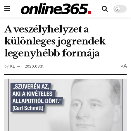
A veszélyhelyzet a
különleges jogrendek
legenyhébb formája
A
by
KL
2020.03.11.
A