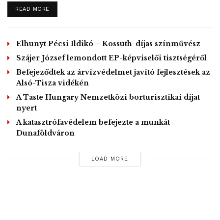
Az 1990 óta ismert alkotmányos szabályok szerint a
DETAILS
READ MORE
kormány ilyenkor felfüggesztheti egyes törvények
alkalmazását, eltérhet törvényi rendelkezésektől, valamint
egyéb rendkívüli intézkedéseket hozhat.
Elhunyt Pécsi Ildikó – Kossuth-díjas színművész
„Bármely, a nyílt társadalom eszmerendszeréhez kötődő
Szájer József lemondott EP-képviselői tisztségéről
szervezet, amely jelen esetben azonnal azon mesterkedik,
Befejeződtek az árvízvédelmet javító fejlesztések az
hogy az emberi jogi fundamentalizmusra hivatkozva
Alsó-Tisza vidékén
hiteltelenítse a szuverén döntéshozó rendkívüli
A Taste Hungary Nemzetközi borturisztikai díjat
intézkedését, a közbizalmat roppantja meg és
nyert
Magyarország érdeke ellen hat” – fogalmaztak.
A katasztrófavédelem befejezte a munkát
Hozzátették: bár e szervezetek „kiterjedt hazai és
Dunaföldváron
nemzetközi ármánykodása egyértelműen arra irányul, hogy
aláássa az állami főhatalmat”, az továbbra is a
LOAD MORE
demokratikus választásokon felhatalmazást szerzett
Országgyűlést, a kormányt és annak szerveit illeti meg.
Az Alapjogokért Központ közölte, hogy 1990 óta
jellemzően ár- és belvízveszély, havazás vagy ipari
katasztrófa miatt kellett veszélyhelyzetet kihirdetni, például