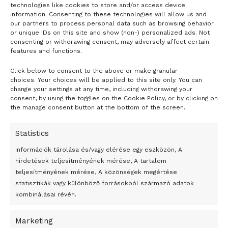
technologies like cookies to store and/or access device
information. Consenting to these technologies will allow us and
our partners to process personal data such as browsing behavior
or unique IDs on this site and show (non-) personalized ads. Not
consenting or withdrawing consent, may adversely affect certain
features and functions.
Click below to consent to the above or make granular
- H I R D E T É S -
choices. Your choices will be applied to this site only. You can
change your settings at any time, including withdrawing your
consent, by using the toggles on the Cookie Policy, or by clicking on
the manage consent button at the bottom of the screen.
Statistics
Információk tárolása és/vagy elérése egy eszközön, A
hirdetések teljesítményének mérése, A tartalom
teljesítményének mérése, A közönségek megértése
statisztikák vagy különböző forrásokból származó adatok
kombinálásai révén.
Marketing