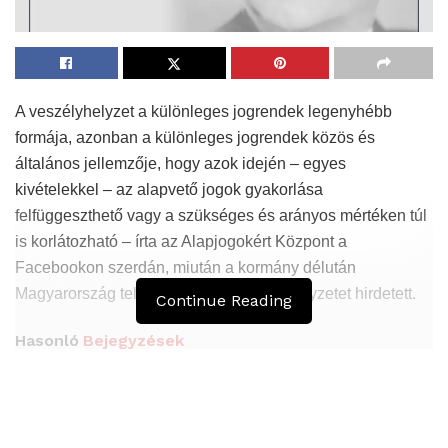
A veszélyhelyzet a különleges jogrendek legenyhébb
formája, azonban a különleges jogrendek közös és
általános jellemzője, hogy azok idején – egyes
kivételekkel – az alapvető jogok gyakorlása
felfüggeszthető vagy a szükséges és arányos mértéken túl
is korlátozható – írta az Alapjogokért Központ a
Facebookon szerdán, miután a kormány délután
Magyarország teljes területére veszélyhelyzetet hirdetett.
Continue Reading
Hasonló
Bejegyzések
„Jó esélyünk van a győzelemre” az európai uniós
költségvetési vitában