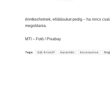
érintkezhetnek, ellátásukat pedig – ha nincs csal
megoldania.
MTI – Fotó / Pixabay
Tags:
Gál Kristóf
karantén
koronavírus
Mag