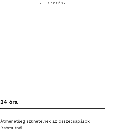
- H I R D E T É S -
24 óra
Átmenetileg szünetelnek az összecsapások
Bahmutnál