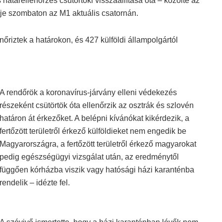
határellenőrzés csütörtöki visszaállítása óta – közölte az
e szombaton az M1 aktuális csatornán.
őriztek a határokon, és 427 külföldi állampolgártól
A rendőrök a koronavírus-járvány elleni védekezés
részeként csütörtök óta ellenőrzik az osztrák és szlovén
határon át érkezőket. A belépni kívánókat kikérdezik, a
fertőzött területről érkező külföldieket nem engedik be
Magyarországra, a fertőzött területről érkező magyarokat
pedig egészségügyi vizsgálat után, az eredménytől
függően kórházba viszik vagy hatósági házi karanténba
rendelik – idézte fel.