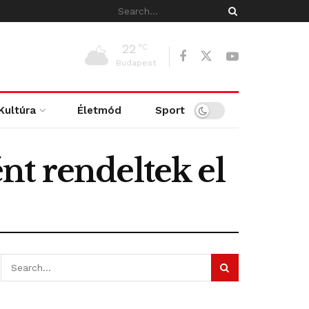
22
°C
Budapest
Kultúra
Életmód
Sport
t rendeltek el