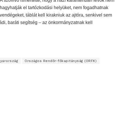
A szóvivő ismertette, hogy a házi karanténban lévők nem
hagyhatják el tartózkodási helyüket, nem fogadhatnak
vendégeket, táblát kell kirakniuk az ajtóra, senkivel sem
ádi, baráti segítség – az önkormányzatnak kell
yarország
Országos Rendőr-főkapitányság (ORFK)