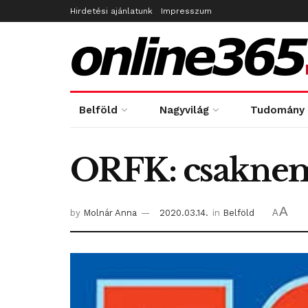
Hirdetési ajánlatunk
Impresszum
Belföld
Nagyvilág
Tudomány
ORFK: csaknem 
A
by
Molnár Anna
2020.03.14.
in
Belföld
A