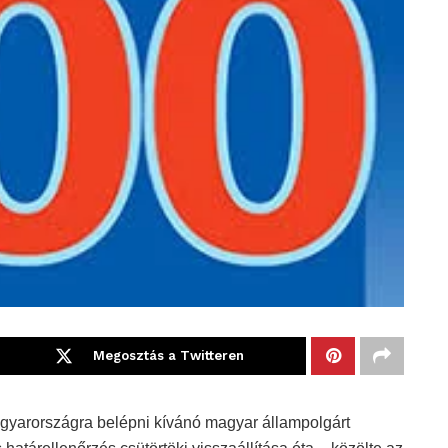
Megosztás a Twitteren
agyarországra belépni kívánó magyar állampolgárt