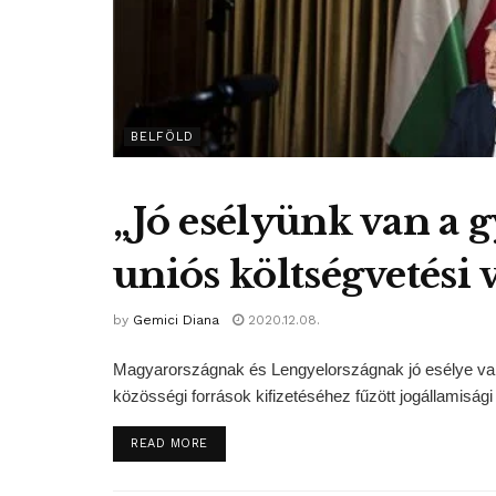
BELFÖLD
„Jó esélyünk van a 
uniós költségvetési 
by
Gemici Diana
2020.12.08.
Magyarországnak és Lengyelországnak jó esélye van 
közösségi források kifizetéséhez fűzött jogállamisági f
DETAILS
READ MORE