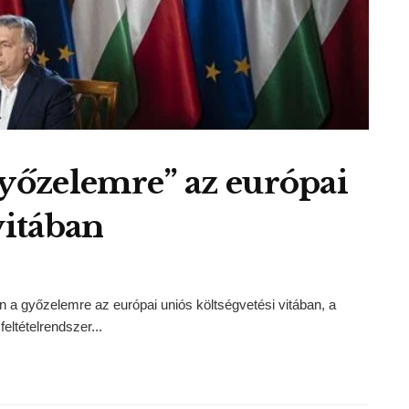
győzelemre” az európai
vitában
a győzelemre az európai uniós költségvetési vitában, a
eltételrendszer...