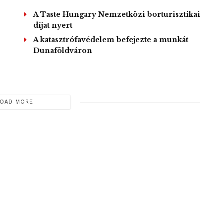
A Taste Hungary Nemzetközi borturisztikai
díjat nyert
A katasztrófavédelem befejezte a munkát
Dunaföldváron
OAD MORE