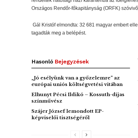
rendeltek hatósági házi karanténba az ideiglenes 
Országos Rendőr-főkapitányság (ORFK) szóvivőj
Gál Kristóf elmondta: 32 681 magyar embert ellen
tagadták meg a belépést.
Hasonló
Bejegyzések
„Jó esélyünk van a győzelemre” az
európai uniós költségvetési vitában
Elhunyt Pécsi Ildikó – Kossuth-díjas
színművész
Szájer József lemondott EP-
képviselői tisztségéről