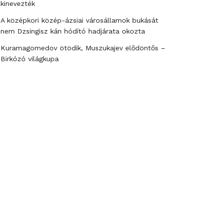
kinevezték
A középkori közép-ázsiai városállamok bukását
nem Dzsingisz kán hódító hadjárata okozta
Kuramagomedov ötödik, Muszukajev elődöntős –
Birkózó világkupa