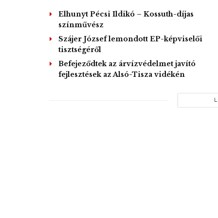
Elhunyt Pécsi Ildikó – Kossuth-díjas
színművész
Szájer József lemondott EP-képviselői
tisztségéről
Befejeződtek az árvízvédelmet javító
fejlesztések az Alsó-Tisza vidékén
L