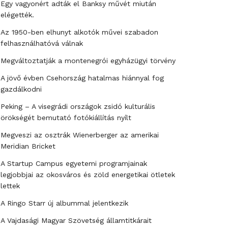
Egy vagyonért adták el Banksy művét miután
elégették.
Az 1950-ben elhunyt alkotók művei szabadon
felhasználhatóvá válnak
Megváltoztatják a montenegrói egyházügyi törvény
A jövő évben Csehország hatalmas hiánnyal fog
gazdálkodni
Peking – A visegrádi országok zsidó kulturális
örökségét bemutató fotókiállítás nyílt
Megveszi az osztrák Wienerberger az amerikai
Meridian Bricket
A Startup Campus egyetemi programjainak
legjobbjai az okosváros és zöld energetikai ötletek
lettek
A Ringo Starr új albummal jelentkezik
A Vajdasági Magyar Szövetség államtitkárait