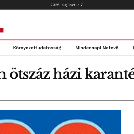
2026. augusztus 7.
Környezettudatosság
Mindennapi Netevő
ötszáz házi karantén