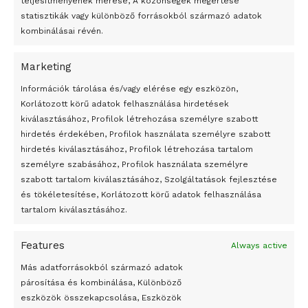
teljesítményének mérése, A közönségek megértése
statisztikák vagy különböző forrásokból származó adatok
kombinálásai révén.
Marketing
24 óra
Információk tárolása és/vagy elérése egy eszközön,
Korlátozott körű adatok felhasználása hirdetések
Átmenetileg szünetelnek az összecsapások Bahmutnál
kiválasztásához, Profilok létrehozása személyre szabott
hirdetés érdekében, Profilok használata személyre szabott
Egy vagyonért adták el Banksy művét miután elégették.
hirdetés kiválasztásához, Profilok létrehozása tartalom
Az 1950-ben elhunyt alkotók művei szabadon
személyre szabásához, Profilok használata személyre
felhasználhatóvá válnak
szabott tartalom kiválasztásához, Szolgáltatások fejlesztése
és tökéletesítése, Korlátozott körű adatok felhasználása
Megváltoztatják a montenegrói egyházügyi törvény
tartalom kiválasztásához.
A jövő évben Csehország hatalmas hiánnyal fog gazdálkodni
Features
Always active
Peking – A visegrádi országok zsidó kulturális örökségét
bemutató fotókiállítás nyílt
Más adatforrásokból származó adatok
párosítása és kombinálása, Különböző
Megveszi az osztrák Wienerberger az amerikai Meridian
eszközök összekapcsolása, Eszközök
Bricket