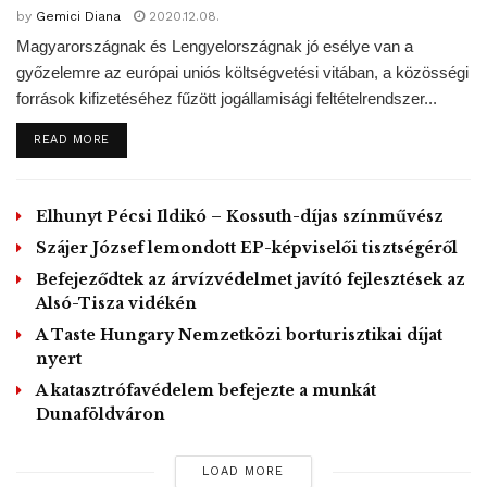
by
Gemici Diana
2020.12.08.
számára biztonságosabb és egészségesebb környezetet
Magyarországnak és Lengyelországnak jó esélye van a
áll rendelkezésre. Ezt segíti elő többek között a
győzelemre az európai uniós költségvetési vitában, a közösségi
Családvédelmi Akcióterv és a családbarát szülészetek
források kifizetéséhez fűzött jogállamisági feltételrendszer...
kialakítása is. A kormány 10 milliárd forintot biztosított a
családbarát szülészeti programra, amely két elemből áll:
DETAILS
READ MORE
infrastrukturális fejlesztésekből, valamit a szülészeteken
dolgozó szakemberek továbbképzéséből – ismertette.
Elhunyt Pécsi Ildikó – Kossuth-díjas színművész
Szájer József lemondott EP-képviselői tisztségéről
Kitért arra, hogy a program első ütemében 6,4 milliárd
Befejeződtek az árvízvédelmet javító fejlesztések az
forint értékben 44 kórház részesült támogatásban, ebből 50
Alsó-Tisza vidékén
szülészeti osztályon, továbbá 14 koraszülött intenzív
A Taste Hungary Nemzetközi borturisztikai díjat
ellátást nyújtó osztályon kezdődhettek meg a
nyert
korszerűsítések. Az infrastrukturális fejlesztések keretei
A katasztrófavédelem befejezte a munkát
közt folyamatban vannak épületrész-átalakítások,
Dunaföldváron
nyílászárócserék, klimatizálás, komfortos egyágyas szobák
kialakítása, valamint országszerte 1100 ágyat érintő
LOAD MORE