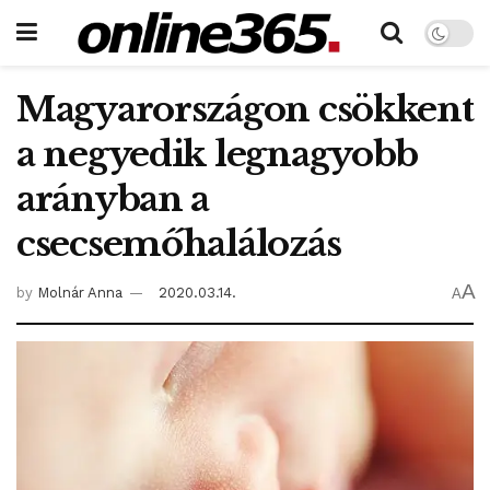
Magyarországon csökkent
a negyedik legnagyobb
arányban a
csecsemőhalálozás
A
by
Molnár Anna
2020.03.14.
A