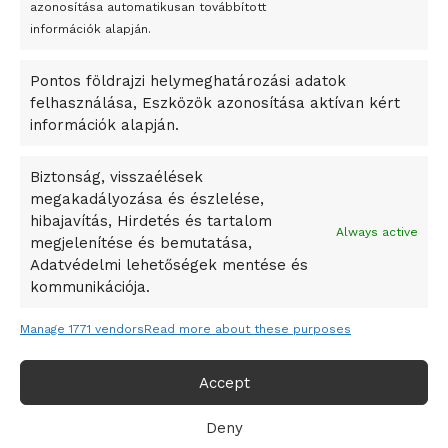
azonosítása automatikusan továbbított
A Startup Campus egyetemi programjainak legjobbjai az
információk alapján.
okosváros és zöld energetikai ötletek lettek
Pontos földrajzi helymeghatározási adatok
A Ringo Starr új albummal jelentkezik
felhasználása, Eszközök azonosítása aktívan kért
A Vajdasági Magyar Szövetség államtitkárait kinevezték
információk alapján.
A középkori közép-ázsiai városállamok bukását nem
Dzsingisz kán hódító hadjárata okozta
Biztonság, visszaélések
megakadályozása és észlelése,
Kuramagomedov ötödik, Muszukajev elődöntős – Birkózó
hibajavítás, Hirdetés és tartalom
világkupa
Always active
megjelenítése és bemutatása,
Adatvédelmi lehetőségek mentése és
kommunikációja.
Manage 1771 vendors
Read more about these purposes
Accept
Deny