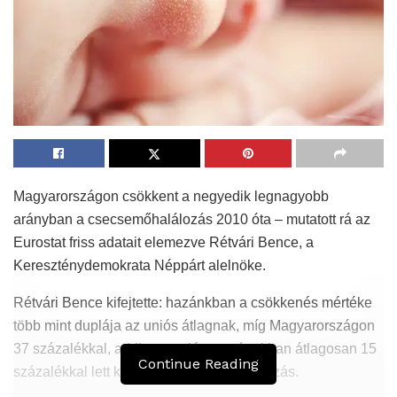
Magyarországon csökkent a negyedik legnagyobb
arányban a csecsemőhalálozás 2010 óta – mutatott rá az
Eurostat friss adatait elemezve Rétvári Bence, a
Kereszténydemokrata Néppárt alelnöke.
Rétvári Bence kifejtette: hazánkban a csökkenés mértéke
több mint duplája az uniós átlagnak, míg Magyarországon
37 százalékkal, addig az uniós országokban átlagosan 15
Continue Reading
százalékkal lett kisebb a csecsemőhalálozás.