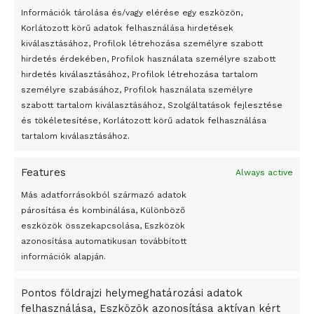
24 óra
Információk tárolása és/vagy elérése egy eszközön,
Korlátozott körű adatok felhasználása hirdetések
Átmenetileg szünetelnek az összecsapások Bahmutnál
kiválasztásához, Profilok létrehozása személyre szabott
hirdetés érdekében, Profilok használata személyre szabott
Egy vagyonért adták el Banksy művét miután elégették.
hirdetés kiválasztásához, Profilok létrehozása tartalom
Az 1950-ben elhunyt alkotók művei szabadon
személyre szabásához, Profilok használata személyre
felhasználhatóvá válnak
szabott tartalom kiválasztásához, Szolgáltatások fejlesztése
és tökéletesítése, Korlátozott körű adatok felhasználása
Megváltoztatják a montenegrói egyházügyi törvény
tartalom kiválasztásához.
A jövő évben Csehország hatalmas hiánnyal fog gazdálkodni
Features
Always active
Peking – A visegrádi országok zsidó kulturális örökségét
bemutató fotókiállítás nyílt
Más adatforrásokból származó adatok
párosítása és kombinálása, Különböző
Megveszi az osztrák Wienerberger az amerikai Meridian
eszközök összekapcsolása, Eszközök
Bricket
azonosítása automatikusan továbbított
A Startup Campus egyetemi programjainak legjobbjai az
információk alapján.
okosváros és zöld energetikai ötletek lettek
Pontos földrajzi helymeghatározási adatok
A Ringo Starr új albummal jelentkezik
felhasználása, Eszközök azonosítása aktívan kért