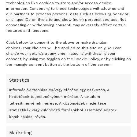
technologies like cookies to store and/or access device
information. Consenting to these technologies will allow us and
our partners to process personal data such as browsing behavior
or unique IDs on this site and show (non-) personalized ads. Not
consenting or withdrawing consent, may adversely affect certain
features and functions.
Click below to consent to the above or make granular
- H I R D E T É S -
choices. Your choices will be applied to this site only. You can
change your settings at any time, including withdrawing your
consent, by using the toggles on the Cookie Policy, or by clicking on
the manage consent button at the bottom of the screen.
Statistics
Információk tárolása és/vagy elérése egy eszközön, A
hirdetések teljesítményének mérése, A tartalom
teljesítményének mérése, A közönségek megértése
statisztikák vagy különböző forrásokból származó adatok
kombinálásai révén.
Marketing