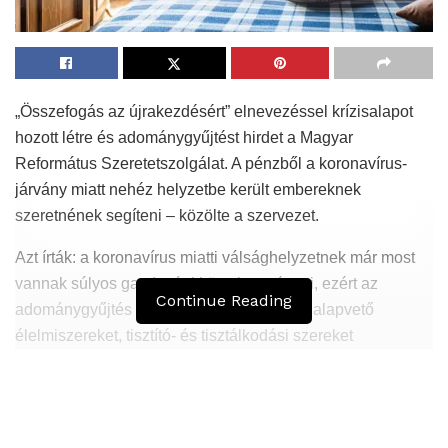
„Összefogás az újrakezdésért” elnevezéssel krízisalapot
hozott létre és adománygyűjtést hirdet a Magyar
Református Szeretetszolgálat. A pénzből a koronavírus-
járvány miatt nehéz helyzetbe került embereknek
szeretnének segíteni – közölte a szervezet.
Azt írták: a koronavírus miatti válsághelyzetnek már most
vannak súlyos gazdasági következményei, ezért az
Continue Reading
adománygyűjtés során befolyó összegből alapvető
élelmiszereket, tisztító- és tisztálkodási szereket
vásárolnak rászorulóknak, valamint a krízishelyzetbe
kerülő családok lakhatási kiadásaihoz járulnak hozzá az
Együtt a lakhatásért program keretében.