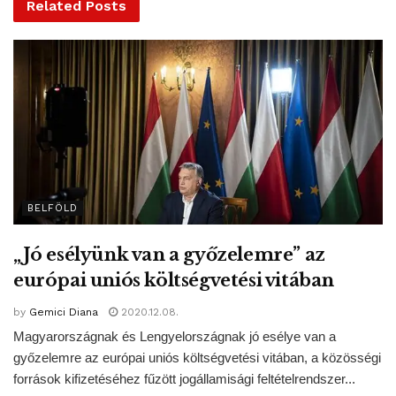
Related
Posts
Az adományokat a Magyar Református Szeretetszolgálat
10702019-85008898-51100005 bankszámlaszámra várják,
a közleményben az „Összefogás az újrakezdésért”
elnevezés feltüntetésével. Emellett az
adomany.jobbadni.hu oldalon online is lehet adakozni –
tették hozzá.
MTI – Fotó / Magyar Református Szeretetszolgálat
BELFÖLD
Facebook oldala
„Jó esélyünk van a győzelemre” az
Tags:
adománygyűjtés
európai uniós költségvetési vitában
Magyar Református Szeretetszolgálat
Magyarország
by
Gemici Diana
2020.12.08.
Összefogás az újrakezdésért
Magyarországnak és Lengyelországnak jó esélye van a
győzelemre az európai uniós költségvetési vitában, a közösségi
források kifizetéséhez fűzött jogállamisági feltételrendszer...