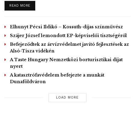
DETAILS
READ MORE
Elhunyt Pécsi Ildikó – Kossuth-díjas színművész
Szájer József lemondott EP-képviselői tisztségéről
Befejeződtek az árvízvédelmet javító fejlesztések az
Alsó-Tisza vidékén
A Taste Hungary Nemzetközi borturisztikai díjat
nyert
A katasztrófavédelem befejezte a munkát
Dunaföldváron
LOAD MORE