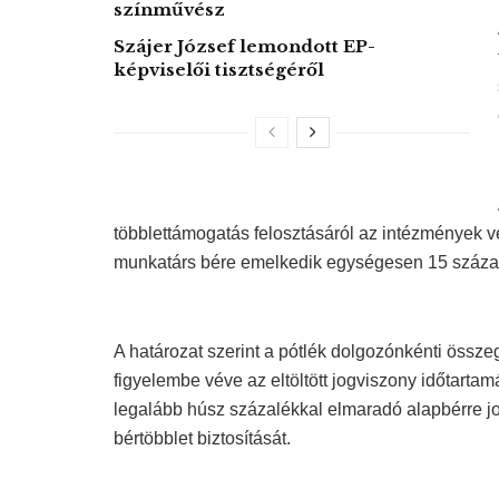
színművész
Szájer József lemondott EP-
képviselői tisztségéről
többlettámogatás felosztásáról az intézmények 
munkatárs bére emelkedik egységesen 15 százal
A határozat szerint a pótlék dolgozónkénti össz
figyelembe véve az eltöltött jogviszony időtartam
legalább húsz százalékkal elmaradó alapbérre 
bértöbblet biztosítását.