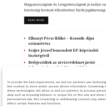
Magyarországnak és Lengyelországnak jó esélye van 
közösségi források kifizetéséhez fűzött jogállamisági f
DETAILS
READ MORE
Elhunyt Pécsi Ildikó – Kossuth-díjas
színművész
Szájer József lemondott EP-képviselői
tisztségéről
Befejeződtek az árvízvédelmet javító
fejlesztések az Alsó-Tisza vidékén
L
To provide the best experiences, we and our partners use technolo
like cookies to store and/or access device information. Consenting 
these technologies will allow us and our partners to process perso
data such as browsing behavior or unique IDs on this site and show 
personalized ads. Not consenting or withdrawing consent, may adver
affect certain features and functions.