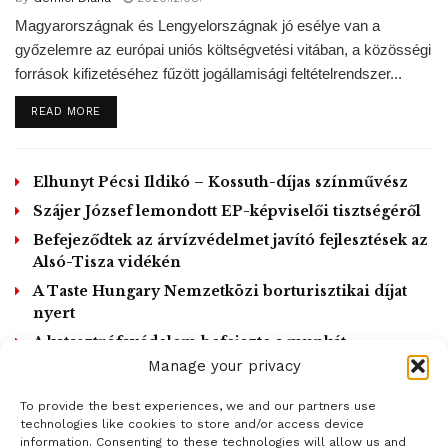
Magyarországnak és Lengyelországnak jó esélye van a
győzelemre az európai uniós költségvetési vitában, a közösségi
források kifizetéséhez fűzött jogállamisági feltételrendszer...
DETAILS
READ MORE
Elhunyt Pécsi Ildikó – Kossuth-díjas színművész
Szájer József lemondott EP-képviselői tisztségéről
Befejeződtek az árvízvédelmet javító fejlesztések az
Alsó-Tisza vidékén
A Taste Hungary Nemzetközi borturisztikai díjat
nyert
A katasztrófavédelem befejezte a munkát
Dunaföldváron
Manage your privacy
To provide the best experiences, we and our partners use
LOAD MORE
technologies like cookies to store and/or access device
information. Consenting to these technologies will allow us and