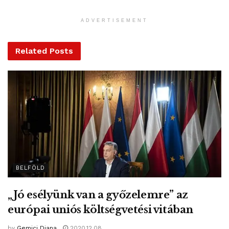
ADVERTISEMENT
Related
Posts
BELFÖLD
„Jó esélyünk van a győzelemre” az
európai uniós költségvetési vitában
by
Gemici Diana
2020.12.08.