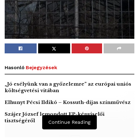
Hasonló
Bejegyzések
„Jó esélyünk van a győzelemre” az európai uniós
költségvetési vitában
Elhunyt Pécsi Ildikó – Kossuth-díjas színművész
Szájer József lemondott EP-képviselői
tisztségéről
Continue Reading