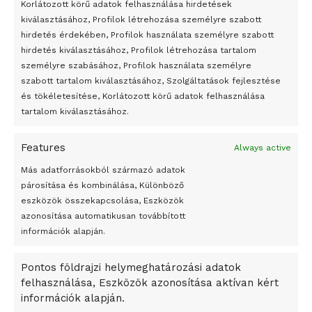
Korlátozott körű adatok felhasználása hirdetések
Átmenetileg szünetelnek az összecsapások Bahmutnál
kiválasztásához, Profilok létrehozása személyre szabott
hirdetés érdekében, Profilok használata személyre szabott
Egy vagyonért adták el Banksy művét miután elégették.
hirdetés kiválasztásához, Profilok létrehozása tartalom
Az 1950-ben elhunyt alkotók művei szabadon
személyre szabásához, Profilok használata személyre
felhasználhatóvá válnak
szabott tartalom kiválasztásához, Szolgáltatások fejlesztése
és tökéletesítése, Korlátozott körű adatok felhasználása
Megváltoztatják a montenegrói egyházügyi törvény
tartalom kiválasztásához.
A jövő évben Csehország hatalmas hiánnyal fog gazdálkodni
Features
Always active
Peking – A visegrádi országok zsidó kulturális örökségét
bemutató fotókiállítás nyílt
Más adatforrásokból származó adatok
párosítása és kombinálása, Különböző
Megveszi az osztrák Wienerberger az amerikai Meridian
eszközök összekapcsolása, Eszközök
Bricket
azonosítása automatikusan továbbított
A Startup Campus egyetemi programjainak legjobbjai az
információk alapján.
okosváros és zöld energetikai ötletek lettek
Pontos földrajzi helymeghatározási adatok
A Ringo Starr új albummal jelentkezik
felhasználása, Eszközök azonosítása aktívan kért
A Vajdasági Magyar Szövetség államtitkárait kinevezték
információk alapján.