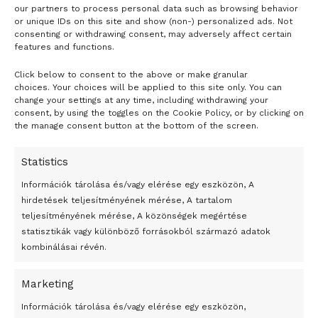
our partners to process personal data such as browsing behavior
or unique IDs on this site and show (non-) personalized ads. Not
consenting or withdrawing consent, may adversely affect certain
features and functions.
Click below to consent to the above or make granular
- H I R D E T É S -
choices. Your choices will be applied to this site only. You can
change your settings at any time, including withdrawing your
consent, by using the toggles on the Cookie Policy, or by clicking on
the manage consent button at the bottom of the screen.
Statistics
Információk tárolása és/vagy elérése egy eszközön, A
hirdetések teljesítményének mérése, A tartalom
teljesítményének mérése, A közönségek megértése
statisztikák vagy különböző forrásokból származó adatok
kombinálásai révén.
Marketing
24 óra
Információk tárolása és/vagy elérése egy eszközön,