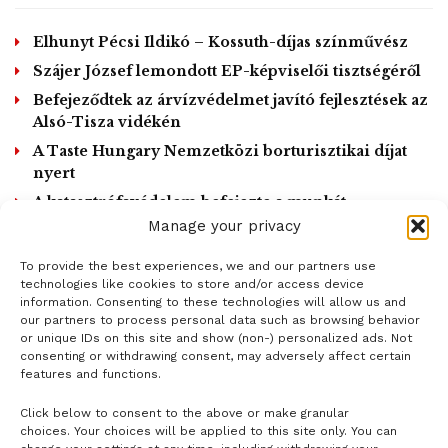
nyomozók kutatást végeztek és számos informatikai
eszközt foglaltak le. Az eljárás során egy férfit
Elhunyt Pécsi Ildikó – Kossuth-díjas színművész
gyanúsítottként hallgattak ki, aki a továbbiakban
Szájer József lemondott EP-képviselői tisztségéről
szabadlábon védekezik.
Befejeződtek az árvízvédelmet javító fejlesztések az
Alsó-Tisza vidékén
Forrás/Fotó: police.hu
A Taste Hungary Nemzetközi borturisztikai díjat
Tags:
nyert
bűnügy
címlap
internet
koronavírus
Rendőrség
A katasztrófavédelem befejezte a munkát
Dunaföldváron
Manage your privacy
To provide the best experiences, we and our partners use
LOAD MORE
technologies like cookies to store and/or access device
information. Consenting to these technologies will allow us and
our partners to process personal data such as browsing behavior
or unique IDs on this site and show (non-) personalized ads. Not
consenting or withdrawing consent, may adversely affect certain
features and functions.
Click below to consent to the above or make granular
- H I R D E T É S -
choices. Your choices will be applied to this site only. You can