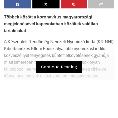
Többek között a koronavírus magyarországi
megjelenésével kapcsolatban közöltek valótlan
tartalmakat.
A Készenléti Rendőrség Nemzeti Nyomozó Iroda (KR NNI)
Kiberbűnözés Elleni Főosztálya több nyomozást indított
közveszéllyel fenyegetés bűntett elkövetésének gyanúja
miatt ismeretlen tettesek ellen. A nyomozások olyan
Continue Reading
különböző internetes oldalakon megjelentetett cikkekre
irányulnak, melyek a köznyugalom megzavarására
alkalmas módon valótlan tényállításokat tartalmaznak a
koronavírus magyarországi megjelenésével
kapcsolatosan. Többek között ilyenek voltak azok a cikkek
is, melyek azt a valótlan hírt terjesztették, hogy
Magyarországon már januárban több magyar
állampolgárságú ember fertőződött meg a kínai eredetű