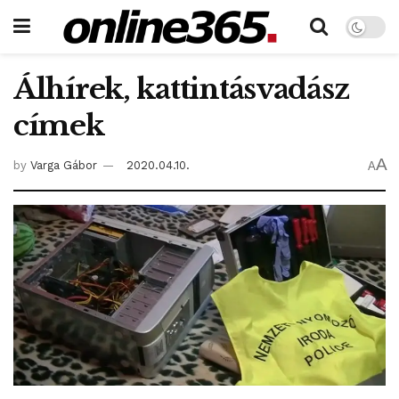
Álhírek, kattintásvadász
címek
A
by
Varga Gábor
2020.04.10.
A