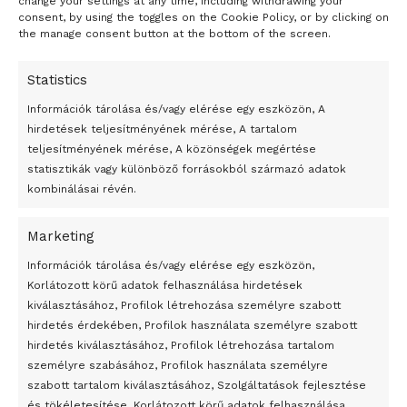
change your settings at any time, including withdrawing your
consent, by using the toggles on the Cookie Policy, or by clicking on
the manage consent button at the bottom of the screen.
Statistics
Információk tárolása és/vagy elérése egy eszközön, A
hirdetések teljesítményének mérése, A tartalom
teljesítményének mérése, A közönségek megértése
statisztikák vagy különböző forrásokból származó adatok
kombinálásai révén.
Marketing
24 óra
Információk tárolása és/vagy elérése egy eszközön,
Korlátozott körű adatok felhasználása hirdetések
Átmenetileg szünetelnek az összecsapások Bahmutnál
kiválasztásához, Profilok létrehozása személyre szabott
hirdetés érdekében, Profilok használata személyre szabott
Egy vagyonért adták el Banksy művét miután elégették.
hirdetés kiválasztásához, Profilok létrehozása tartalom
Az 1950-ben elhunyt alkotók művei szabadon
személyre szabásához, Profilok használata személyre
felhasználhatóvá válnak
szabott tartalom kiválasztásához, Szolgáltatások fejlesztése
és tökéletesítése, Korlátozott körű adatok felhasználása