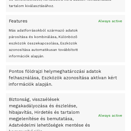
Megváltoztatják a montenegrói egyházügyi törvény
tartalom kiválasztásához.
A jövő évben Csehország hatalmas hiánnyal fog gazdálkodni
Features
Always active
Peking – A visegrádi országok zsidó kulturális örökségét
bemutató fotókiállítás nyílt
Más adatforrásokból származó adatok
párosítása és kombinálása, Különböző
Megveszi az osztrák Wienerberger az amerikai Meridian
eszközök összekapcsolása, Eszközök
Bricket
azonosítása automatikusan továbbított
A Startup Campus egyetemi programjainak legjobbjai az
információk alapján.
okosváros és zöld energetikai ötletek lettek
Pontos földrajzi helymeghatározási adatok
A Ringo Starr új albummal jelentkezik
felhasználása, Eszközök azonosítása aktívan kért
A Vajdasági Magyar Szövetség államtitkárait kinevezték
információk alapján.
A középkori közép-ázsiai városállamok bukását nem
Dzsingisz kán hódító hadjárata okozta
Biztonság, visszaélések
megakadályozása és észlelése,
Kuramagomedov ötödik, Muszukajev elődöntős – Birkózó
hibajavítás, Hirdetés és tartalom
világkupa
Always active
megjelenítése és bemutatása,
Adatvédelmi lehetőségek mentése és