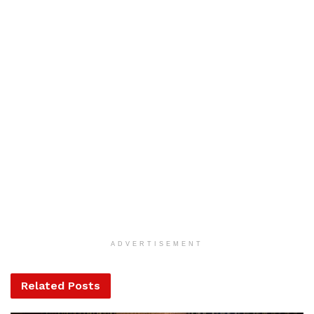
koronavírussal és halt meg a fertőzés miatt. Pedig ekkor a
járvány még nem jelent meg hazánkban.
Hasonló
Bejegyzések
„Jó esélyünk van a győzelemre” az európai uniós
költségvetési vitában
Elhunyt Pécsi Ildikó – Kossuth-díjas színművész
Szájer József lemondott EP-képviselői
tisztségéről
ADVERTISEMENT
A nyomozások során sikerült feltárni több tucat
Related
Posts
„kamuportált” és a hozzájuk kapcsolódó Facebook
oldalakat üzemeltető hálózatot. Az elkövetők a