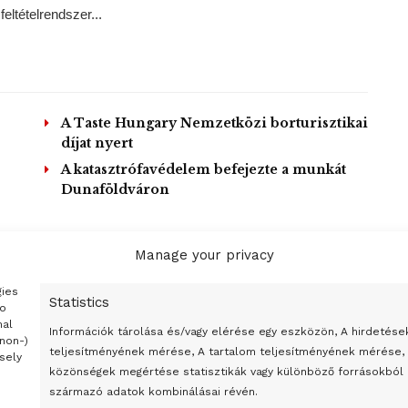
eltételrendszer...
A Taste Hungary Nemzetközi borturisztikai
díjat nyert
A katasztrófavédelem befejezte a munkát
Dunaföldváron
Manage your privacy
OAD MORE
gies
Statistics
to
nal
Információk tárolása és/vagy elérése egy eszközön, A hirdetése
(non-)
teljesítményének mérése, A tartalom teljesítményének mérése,
sely
közönségek megértése statisztikák vagy különböző forrásokból
származó adatok kombinálásai révén.