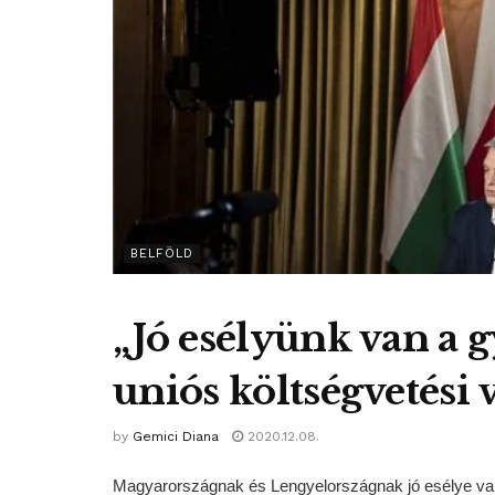
BELFÖLD
„Jó esélyünk van a 
uniós költségvetési 
by
Gemici Diana
2020.12.08.
Magyarországnak és Lengyelországnak jó esélye van 