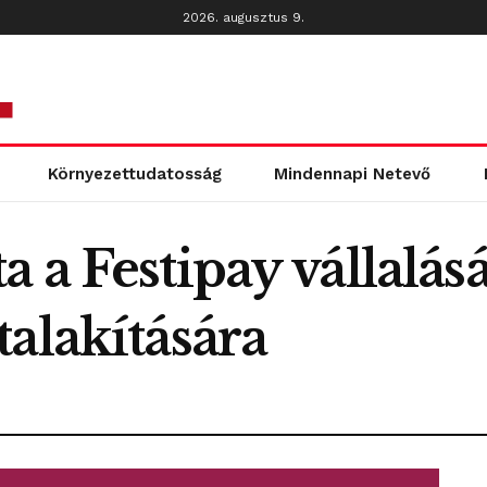
2026. augusztus 9.
Környezettudatosság
Mindennapi Netevő
 a Festipay vállalásá
alakítására