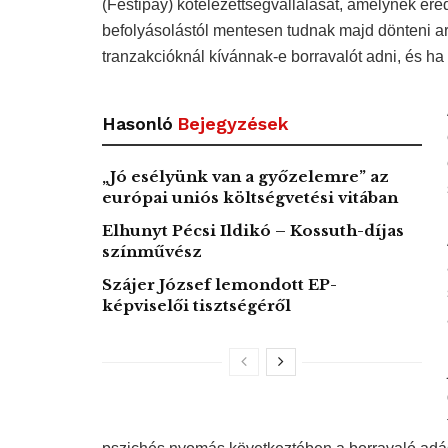
(Festipay) kötelezettségvállalását, amelynek er
befolyásolástól mentesen tudnak majd dönteni arról
tranzakcióknál kívánnak-e borravalót adni, és ha
Hasonló
Bejegyzések
„Jó esélyünk van a győzelemre” az
európai uniós költségvetési vitában
Elhunyt Pécsi Ildikó – Kossuth-díjas
színművész
Szájer József lemondott EP-
képviselői tisztségéről