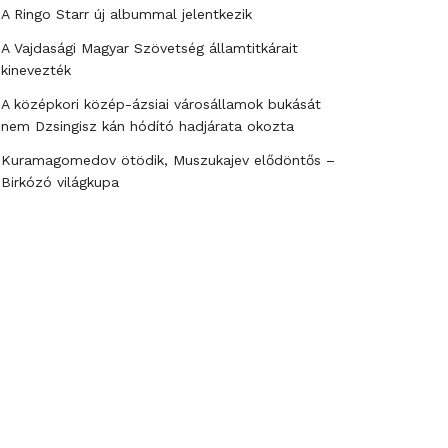
A Ringo Starr új albummal jelentkezik
A Vajdasági Magyar Szövetség államtitkárait
kinevezték
A középkori közép-ázsiai városállamok bukását
nem Dzsingisz kán hódító hadjárata okozta
Kuramagomedov ötödik, Muszukajev elődöntős –
Birkózó világkupa