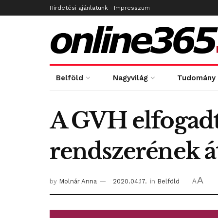
Hirdetési ajánlatunk
Impresszum
Belföld
Nagyvilág
Tudomány
A GVH elfogadta
rendszerének át
A
by
Molnár Anna
2020.04.17.
in
Belföld
A