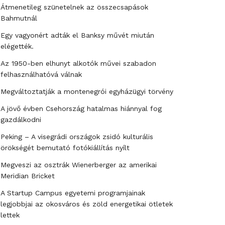
Átmenetileg szünetelnek az összecsapások
Bahmutnál
Egy vagyonért adták el Banksy művét miután
elégették.
Az 1950-ben elhunyt alkotók művei szabadon
felhasználhatóvá válnak
Megváltoztatják a montenegrói egyházügyi törvény
A jövő évben Csehország hatalmas hiánnyal fog
gazdálkodni
Peking – A visegrádi országok zsidó kulturális
örökségét bemutató fotókiállítás nyílt
Megveszi az osztrák Wienerberger az amerikai
Meridian Bricket
A Startup Campus egyetemi programjainak
legjobbjai az okosváros és zöld energetikai ötletek
lettek