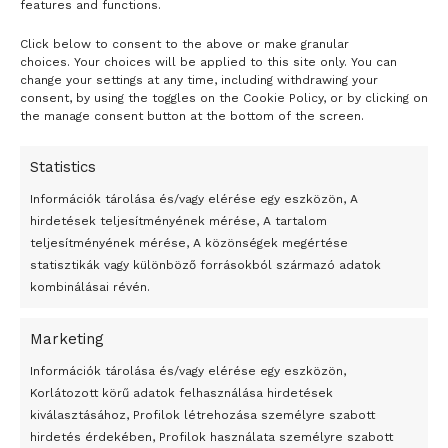
features and functions.
Click below to consent to the above or make granular
- H I R D E T É S -
choices. Your choices will be applied to this site only. You can
change your settings at any time, including withdrawing your
consent, by using the toggles on the Cookie Policy, or by clicking on
the manage consent button at the bottom of the screen.
Statistics
Információk tárolása és/vagy elérése egy eszközön, A
hirdetések teljesítményének mérése, A tartalom
teljesítményének mérése, A közönségek megértése
statisztikák vagy különböző forrásokból származó adatok
kombinálásai révén.
Marketing
24 óra
Információk tárolása és/vagy elérése egy eszközön,
Korlátozott körű adatok felhasználása hirdetések
Átmenetileg szünetelnek az összecsapások Bahmutnál
kiválasztásához, Profilok létrehozása személyre szabott
hirdetés érdekében, Profilok használata személyre szabott
Egy vagyonért adták el Banksy művét miután elégették.