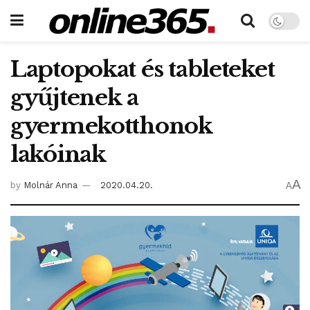
Laptopokat és tableteket
gyűjtenek a
gyermekotthonok
lakóinak
A
by
Molnár Anna
2020.04.20.
A