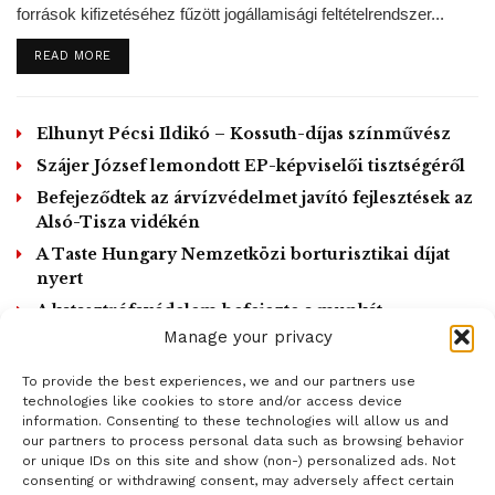
források kifizetéséhez fűzött jogállamisági feltételrendszer...
MTI /
gyermekhid.hu
DETAILS
READ MORE
Tags:
alapítvány
gyermekhid
gyermekotthon
gyűjtés
laptopok
Elhunyt Pécsi Ildikó – Kossuth-díjas színművész
Szájer József lemondott EP-képviselői tisztségéről
Befejeződtek az árvízvédelmet javító fejlesztések az
Alsó-Tisza vidékén
A Taste Hungary Nemzetközi borturisztikai díjat
nyert
A katasztrófavédelem befejezte a munkát
Dunaföldváron
Manage your privacy
To provide the best experiences, we and our partners use
LOAD MORE
technologies like cookies to store and/or access device
information. Consenting to these technologies will allow us and
our partners to process personal data such as browsing behavior
or unique IDs on this site and show (non-) personalized ads. Not
consenting or withdrawing consent, may adversely affect certain