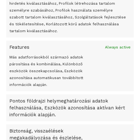
hirdetés kiválasztásához, Profilok létrehozása tartalom
Az 1950-ben elhunyt alkotók művei szabadon
személyre szabásához, Profilok használata személyre
felhasználhatóvá válnak
szabott tartalom kiválasztásához, Szolgáltatások fejlesztése
és tökéletesítése, Korlátozott körű adatok felhasználása
Megváltoztatják a montenegrói egyházügyi törvény
tartalom kiválasztásához.
A jövő évben Csehország hatalmas hiánnyal fog gazdálkodni
Features
Always active
Peking – A visegrádi országok zsidó kulturális örökségét
bemutató fotókiállítás nyílt
Más adatforrásokból származó adatok
párosítása és kombinálása, Különböző
Megveszi az osztrák Wienerberger az amerikai Meridian
eszközök összekapcsolása, Eszközök
Bricket
azonosítása automatikusan továbbított
A Startup Campus egyetemi programjainak legjobbjai az
információk alapján.
okosváros és zöld energetikai ötletek lettek
Pontos földrajzi helymeghatározási adatok
A Ringo Starr új albummal jelentkezik
felhasználása, Eszközök azonosítása aktívan kért
A Vajdasági Magyar Szövetség államtitkárait kinevezték
információk alapján.
A középkori közép-ázsiai városállamok bukását nem
Dzsingisz kán hódító hadjárata okozta
Biztonság, visszaélések
megakadályozása és észlelése,