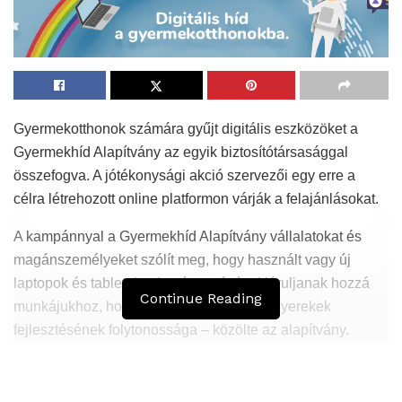
Gyermekotthonok számára gyűjt digitális eszközöket a
Gyermekhíd Alapítvány az egyik biztosítótársasággal
összefogva. A jótékonysági akció szervezői egy erre a
célra létrehozott online platformon várják a felajánlásokat.
A kampánnyal a Gyermekhíd Alapítvány vállalatokat és
magánszemélyeket szólít meg, hogy használt vagy új
laptopok és tabletek adományozásával járuljanak hozzá
Continue Reading
munkájukhoz, hogy ne szakadjon meg a gyerekek
fejlesztésének folytonossága – közölte az alapítvány.
Az alapítvány mentori programján keresztül napi
kapcsolatot tart a gyermekotthonok lakóival; különböző
fejlesztésekkel, léleképítő foglalkozásokkal igyekeznek