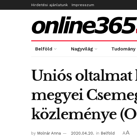
Hirdetési ajánlatunk
Impresszum
Belföld
Nagyvilág
Tudomány
Uniós oltalmat
megyei Csemege
közleménye (O
A
by
Molnár Anna
2020.04.20.
in
Belföld
A