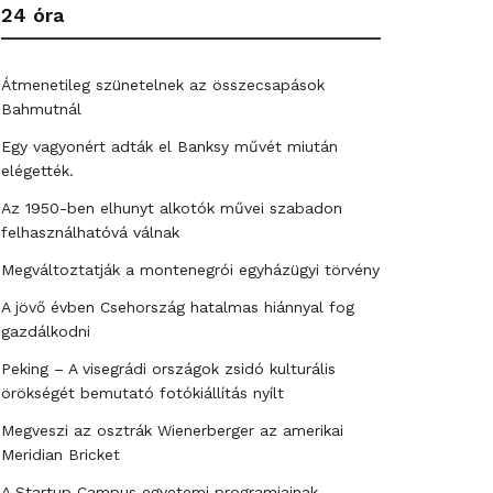
24 óra
Átmenetileg szünetelnek az összecsapások
Bahmutnál
Egy vagyonért adták el Banksy művét miután
elégették.
Az 1950-ben elhunyt alkotók művei szabadon
felhasználhatóvá válnak
Megváltoztatják a montenegrói egyházügyi törvény
A jövő évben Csehország hatalmas hiánnyal fog
gazdálkodni
Peking – A visegrádi országok zsidó kulturális
örökségét bemutató fotókiállítás nyílt
Megveszi az osztrák Wienerberger az amerikai
Meridian Bricket
A Startup Campus egyetemi programjainak