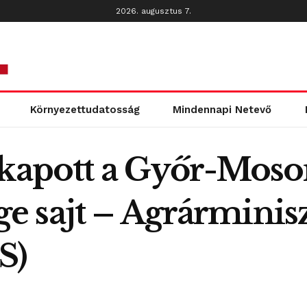
2026. augusztus 7.
Környezettudatosság
Mindennapi Netevő
 kapott a Győr-Mos
 sajt – Agrárminis
S)