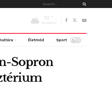
22
°C
Budapest
Kultúra
Életmód
Sport
on-Sopron
ztérium