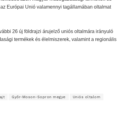
e az Európai Unió valamennyi tagállamában oltalmat
bbi 26 új földrajzi árujelző uniós oltalmára irányuló
sági termékek és élelmiszerek, valamint a regionális
ajt
Győr-Moson-Sopron megye
Uniós oltalom