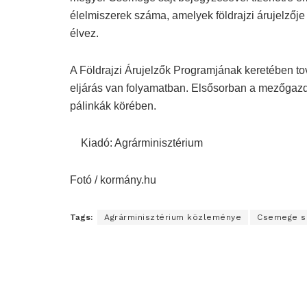
élelmiszerek száma, amelyek földrajzi árujelzőj
élvez.
A Földrajzi Árujelzők Programjának keretében tová
eljárás van folyamatban. Elsősorban a mezőgazda
pálinkák körében.
Kiadó: Agrárminisztérium
Fotó / kormány.hu
Tags:
Agrárminisztérium közleménye
Csemege s