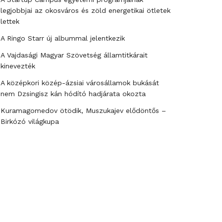
legjobbjai az okosváros és zöld energetikai ötletek
lettek
A Ringo Starr új albummal jelentkezik
A Vajdasági Magyar Szövetség államtitkárait
kinevezték
A középkori közép-ázsiai városállamok bukását
nem Dzsingisz kán hódító hadjárata okozta
Kuramagomedov ötödik, Muszukajev elődöntős –
Birkózó világkupa