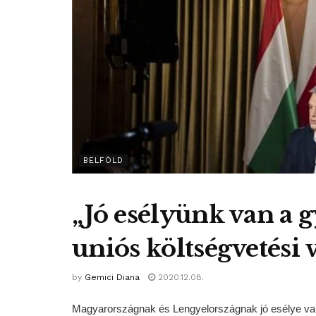
BELFÖLD
„Jó esélyünk van a 
uniós költségvetési 
by
Gemici Diana
2020.12.08.
Magyarországnak és Lengyelországnak jó esélye van 