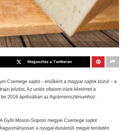
Megosztás a Twitteren
i Csemege sajtot – elsőként a magyar sajtok közül – a
rajzi jelzést. Az uniós oltalom iránti kérelmet a
a be 2016 áprilisában az Agrárminisztériumhoz.
A Győr-Moson-Sopron megyei Csemege sajtot
hagyományosan a nyugat-dunántúli megye területén