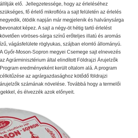
állítják elő. Jellegzetessége, hogy az érleléséhez
szükséges, fő érlelő mikroflóra a sajt felületén az érlelés
negyedik, ötödik napján már megjelenik és halványsárga
bevonatot képez. A sajt a négy-öt hétig tartó érlelést
követően vöröses-sárga színű erőteljes illatú és aromás
ízű, vágásfelülete röglyukas, szájban elomló állományú.
A Győr-Moson-Sopron megyei Csemege sajt elnevezés
az Agrárminisztérium által elindított Földrajzi Árujelzők
Program eredményeként került oltalom alá. A program
célkitűzése az agrárgazdasághoz kötődő földrajzi
árujelzők számának növelése. Továbbá hogy a termelői
gekkel, és élvezzék azok előnyeit.