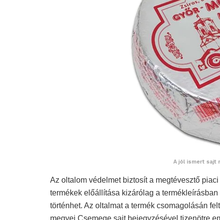
A jól ismert saj
Az oltalom védelmet biztosít a megtévesztő piaci
termékek előállítása kizárólag a termékleírásban
történhet. Az oltalmat a termék csomagolásán fel
megyei Csemege sajt bejegyzésével tizenötre 