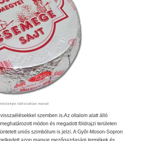
t minősége változatlan marad
 visszaélésekkel szemben is.Az oltalom alatt álló
 meghatározott módon és megadott földrajzi területen
tüntetett uniós szimbólum is jelzi. A Győr-Moson-Sopron
emelkedett azon magyar mezőgazdasági termékek és