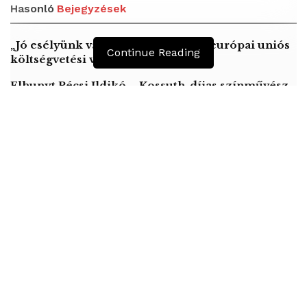
Hasonló
Bejegyzések
„Jó esélyünk van a győzelemre” az európai uniós
Continue Reading
költségvetési vitában
Elhunyt Pécsi Ildikó – Kossuth-díjas színművész
Szájer József lemondott EP-képviselői
tisztségéről
Kéner Balázs közölte: uniós támogatással a meglévő 538
bölcsődei helyből 220 újult meg Szombathelyen.
A felújításnak köszönhetően a Bokréta, a Csodaország és
a Kuckó bölcsőde épületét szigetelték, nyílászárókat
cseréltek, így hatékonyabb lesz az energiafelhasználás.
Jutott pénz akadálymentesítésre, vizesblokkok és