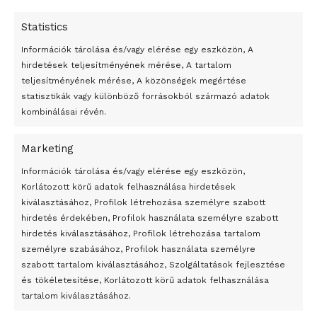
Statistics
Információk tárolása és/vagy elérése egy eszközön, A
hirdetések teljesítményének mérése, A tartalom
teljesítményének mérése, A közönségek megértése
statisztikák vagy különböző forrásokból származó adatok
kombinálásai révén.
Marketing
24 óra
Információk tárolása és/vagy elérése egy eszközön,
Korlátozott körű adatok felhasználása hirdetések
Átmenetileg szünetelnek az összecsapások Bahmutnál
kiválasztásához, Profilok létrehozása személyre szabott
hirdetés érdekében, Profilok használata személyre szabott
Egy vagyonért adták el Banksy művét miután elégették.
hirdetés kiválasztásához, Profilok létrehozása tartalom
Az 1950-ben elhunyt alkotók művei szabadon
személyre szabásához, Profilok használata személyre
felhasználhatóvá válnak
szabott tartalom kiválasztásához, Szolgáltatások fejlesztése
és tökéletesítése, Korlátozott körű adatok felhasználása
Megváltoztatják a montenegrói egyházügyi törvény
tartalom kiválasztásához.
A jövő évben Csehország hatalmas hiánnyal fog gazdálkodni