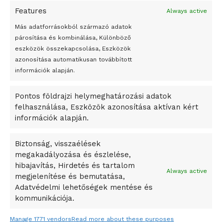
Features
Always active
Peking – A visegrádi országok zsidó kulturális örökségét
bemutató fotókiállítás nyílt
Más adatforrásokból származó adatok
párosítása és kombinálása, Különböző
Megveszi az osztrák Wienerberger az amerikai Meridian
eszközök összekapcsolása, Eszközök
Bricket
azonosítása automatikusan továbbított
A Startup Campus egyetemi programjainak legjobbjai az
információk alapján.
okosváros és zöld energetikai ötletek lettek
Pontos földrajzi helymeghatározási adatok
A Ringo Starr új albummal jelentkezik
felhasználása, Eszközök azonosítása aktívan kért
A Vajdasági Magyar Szövetség államtitkárait kinevezték
információk alapján.
A középkori közép-ázsiai városállamok bukását nem
Dzsingisz kán hódító hadjárata okozta
Biztonság, visszaélések
megakadályozása és észlelése,
Kuramagomedov ötödik, Muszukajev elődöntős – Birkózó
hibajavítás, Hirdetés és tartalom
világkupa
Always active
megjelenítése és bemutatása,
Adatvédelmi lehetőségek mentése és
kommunikációja.
Manage 1771 vendors
Read more about these purposes