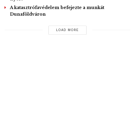
A katasztrófavédelem befejezte a munkát
Dunaföldváron
LOAD MORE