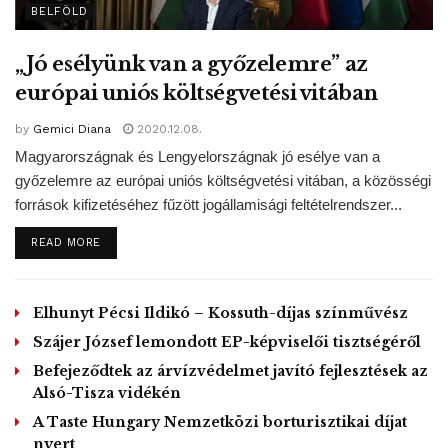
BELFÖLD
„Jó esélyünk van a győzelemre” az
európai uniós költségvetési vitában
by
Gemici Diana
2020.12.08.
Magyarországnak és Lengyelországnak jó esélye van a
győzelemre az európai uniós költségvetési vitában, a közösségi
források kifizetéséhez fűzött jogállamisági feltételrendszer...
DETAILS
READ MORE
Elhunyt Pécsi Ildikó – Kossuth-díjas színművész
Szájer József lemondott EP-képviselői tisztségéről
Befejeződtek az árvízvédelmet javító fejlesztések az
Alsó-Tisza vidékén
A Taste Hungary Nemzetközi borturisztikai díjat
nyert