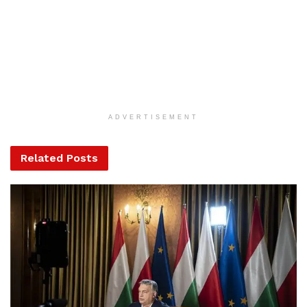
főzőkonyhák korszerűsítésére, valamint új köztéri játékok
beszerzésére is.
MA / MTI
Tags:
bölcsőde
Kéner Balázs
korszerűsítés
Szombathely
ADVERTISEMENT
Terület- és településfejlesztési operatív program
Related
Posts