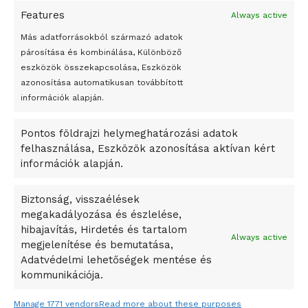
Features
Always active
Peking – A visegrádi országok zsidó kulturális örökségét
bemutató fotókiállítás nyílt
Más adatforrásokból származó adatok
párosítása és kombinálása, Különböző
Megveszi az osztrák Wienerberger az amerikai Meridian
eszközök összekapcsolása, Eszközök
Bricket
azonosítása automatikusan továbbított
A Startup Campus egyetemi programjainak legjobbjai az
információk alapján.
okosváros és zöld energetikai ötletek lettek
Pontos földrajzi helymeghatározási adatok
A Ringo Starr új albummal jelentkezik
felhasználása, Eszközök azonosítása aktívan kért
A Vajdasági Magyar Szövetség államtitkárait kinevezték
információk alapján.
A középkori közép-ázsiai városállamok bukását nem
Dzsingisz kán hódító hadjárata okozta
Biztonság, visszaélések
megakadályozása és észlelése,
Kuramagomedov ötödik, Muszukajev elődöntős – Birkózó
hibajavítás, Hirdetés és tartalom
világkupa
Always active
megjelenítése és bemutatása,
Adatvédelmi lehetőségek mentése és
kommunikációja.
Manage 1771 vendors
Read more about these purposes