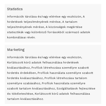
Statistics
Információk tárolása és/vagy elérése egy eszközön, A
hirdetések teljesítményének mérése, A tartalom
teljesítményének mérése, A közönségek megértése
statisztikák vagy különböző forrásokból származó adatok
kombinálásai révén.
Marketing
24 óra
Információk tárolása és/vagy elérése egy eszközön,
Korlátozott körű adatok felhasználása hirdetések
Átmenetileg szünetelnek az összecsapások Bahmutnál
kiválasztásához, Profilok létrehozása személyre szabott
hirdetés érdekében, Profilok használata személyre szabott
Egy vagyonért adták el Banksy művét miután elégették.
hirdetés kiválasztásához, Profilok létrehozása tartalom
Az 1950-ben elhunyt alkotók művei szabadon
személyre szabásához, Profilok használata személyre
felhasználhatóvá válnak
szabott tartalom kiválasztásához, Szolgáltatások fejlesztése
és tökéletesítése, Korlátozott körű adatok felhasználása
Megváltoztatják a montenegrói egyházügyi törvény
tartalom kiválasztásához.
A jövő évben Csehország hatalmas hiánnyal fog gazdálkodni