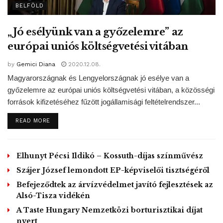
BELFÖLD
A Győri Rendőrkapitányság büntetőeljárás keretében
vizsgálja az eset körülményeit.
„Jó esélyünk van a győzelemre” az
európai uniós költségvetési vitában
MA / MTI
by
Gemici Diana
2020.12.08.
Tags:
beton kerítés
Győr
ittas
sofőr
Magyarországnak és Lengyelországnak jó esélye van a
személyautó
győzelemre az európai uniós költségvetési vitában, a közösségi
források kifizetéséhez fűzött jogállamisági feltételrendszer...
DETAILS
READ MORE
Elhunyt Pécsi Ildikó – Kossuth-díjas színművész
Szájer József lemondott EP-képviselői tisztségéről
Befejeződtek az árvízvédelmet javító fejlesztések az
Alsó-Tisza vidékén
A Taste Hungary Nemzetközi borturisztikai díjat
nyert