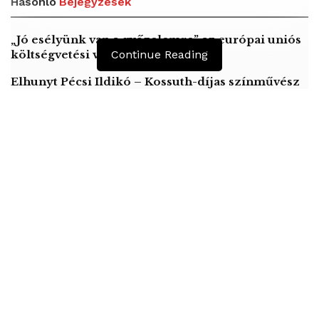
Hasonló
Bejegyzések
„Jó esélyünk van a győzelemre” az európai uniós
költségvetési vitában
Continue Reading
Elhunyt Pécsi Ildikó – Kossuth-díjas színművész
Szájer József lemondott EP-képviselői
tisztségéről
Győrben, a Nagysándor József utcában, a Stadion utca
felől a Tompa utca irányába közlekedett egy Renault típusú
gépkocsi vezetője 2020. június 30-án 0 óra 45 perckor. Az
Ipar út kereszteződésében haladva nem követte az út
enyhén balra tartó ívét, és relatív gyorshajtásának
következtében az útpadkára felhajtott, majd az ott lévő