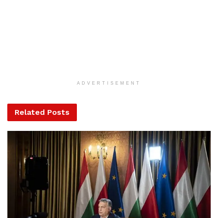
ingatlan kerítését áttörve, egy szemetes edényt letarolva, a
ház udvarán állt meg. A rendőrök a sofőrrel szemben
alkoholtesztert alkalmaztak, ami pozitív értéket mutatott,
ezért őt további mintavételre a rendőrkapitányságra
állították elő.
ADVERTISEMENT
Related
Posts
Nem esett túl nagy baja az autónak