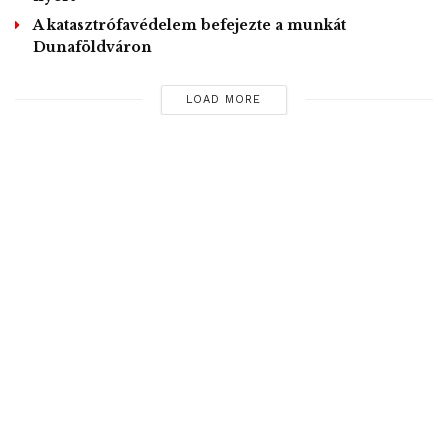
A katasztrófavédelem befejezte a munkát
Dunaföldváron
LOAD MORE