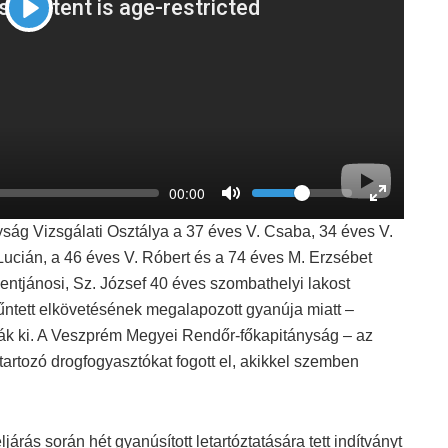
P
l
a
y
V
C
00:00
o
u
T
T
r
l
o
o
r
ág Vizsgálati Osztálya a 37 éves V. Csaba, 34 éves V.
u
g
g
e
m
g
g
n
Lucián, a 46 éves V. Róbert és a 74 éves M. Erzsébet
e
t
l
l
t
entjánosi, Sz. József 40 éves szombathelyi lakost
e
e
i
M
F
m
ntett elkövetésének megalapozott gyanúja miatt –
u
u
e
t
l
atták ki. A Veszprém Megyei Rendőr-főkapitányság – az
e
l
tartozó drogfogyasztókat fogott el, akikkel szemben
s
c
r
e
e
s során hét gyanúsított letartóztatására tett indítványt