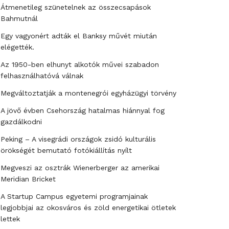
Átmenetileg szünetelnek az összecsapások
Bahmutnál
Egy vagyonért adták el Banksy művét miután
elégették.
Az 1950-ben elhunyt alkotók művei szabadon
felhasználhatóvá válnak
Megváltoztatják a montenegrói egyházügyi törvény
A jövő évben Csehország hatalmas hiánnyal fog
gazdálkodni
Peking – A visegrádi országok zsidó kulturális
örökségét bemutató fotókiállítás nyílt
Megveszi az osztrák Wienerberger az amerikai
Meridian Bricket
A Startup Campus egyetemi programjainak
legjobbjai az okosváros és zöld energetikai ötletek
lettek