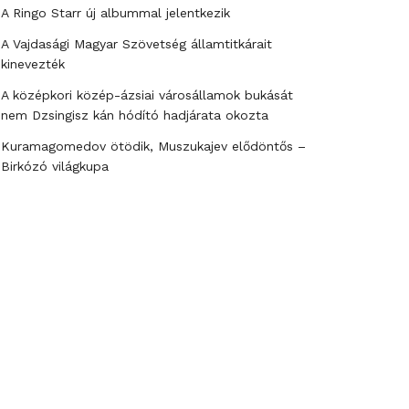
A Ringo Starr új albummal jelentkezik
A Vajdasági Magyar Szövetség államtitkárait
kinevezték
A középkori közép-ázsiai városállamok bukását
nem Dzsingisz kán hódító hadjárata okozta
Kuramagomedov ötödik, Muszukajev elődöntős –
Birkózó világkupa