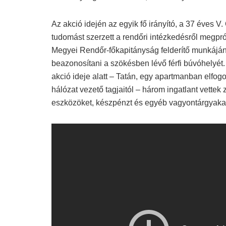
Az akció idején az egyik fő irányító, a 37 éves 
tudomást szerzett a rendőri intézkedésről megpró
Megyei Rendőr-főkapitányság felderítő munkáján
beazonosítani a szökésben lévő férfi búvóhelyét.
akció ideje alatt – Tatán, egy apartmanban elfo
hálózat vezető tagjaitól – három ingatlant vettek
eszközöket, készpénzt és egyéb vagyontárgyakat 