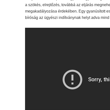
a szökés, elrejtőzés, továbbá az eljárás megneh
megakadályozása érdekében. Egy gyanúsított eset
bíróság az ügyészi indítványnak helyt adva mind a