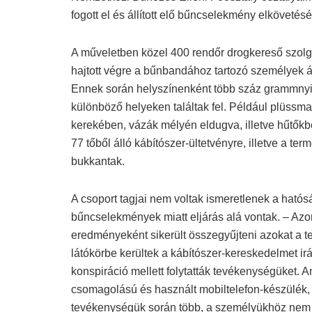
fogott el és állított elő bűncselekmény elköveté
A műveletben közel 400 rendőr drogkereső szolgála
hajtott végre a bűnbandához tartozó személyek á
Ennek során helyszínenként több száz grammnyi 
különböző helyeken találtak fel. Például plüss
kerekében, vázák mélyén eldugva, illetve hűtőkb
77 tőből álló kábítószer-ültetvényre, illetve a
bukkantak.
A csoport tagjai nem voltak ismeretlenek a ható
bűncselekmények miatt eljárás alá vontak. – Az
eredményeként sikerült összegyűjteni azokat a te
látókörbe kerültek a kábítószer-kereskedelmet ir
konspiráció mellett folytatták tevékenységüket. A
csomagolású és használt mobiltelefon-készülék, va
tevékenységük során több, a személyükhöz nem 