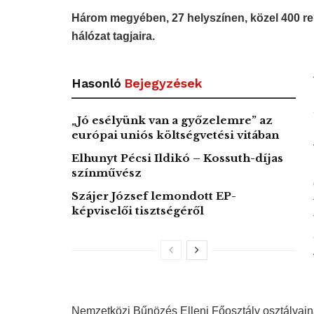
Három megyében, 27 helyszínen, közel 400 re
hálózat tagjaira.
Hasonló
Bejegyzések
„Jó esélyünk van a győzelemre” az
európai uniós költségvetési vitában
Elhunyt Pécsi Ildikó – Kossuth-díjas
színművész
Szájer József lemondott EP-
képviselői tisztségéről
Nemzetközi Bűnözés Elleni Főosztály osztályaina