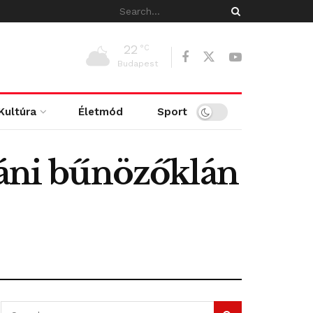
22
°C
Budapest
Kultúra
Életmód
Sport
váni bűnözőklán