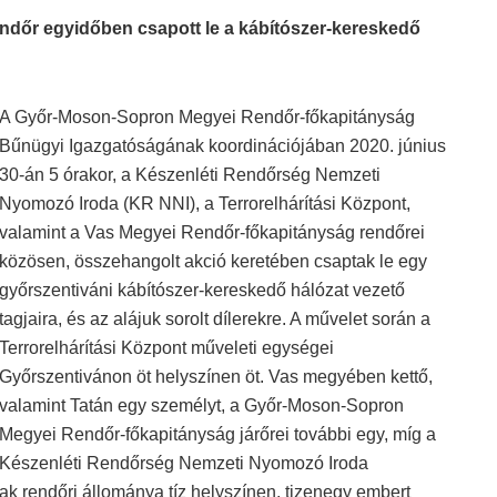
ndőr egyidőben csapott le a kábítószer-kereskedő
A Győr-Moson-Sopron Megyei Rendőr-főkapitányság
Bűnügyi Igazgatóságának koordinációjában 2020. június
30-án 5 órakor, a Készenléti Rendőrség Nemzeti
Nyomozó Iroda (KR NNI), a Terrorelhárítási Központ,
valamint a Vas Megyei Rendőr-főkapitányság rendőrei
közösen, összehangolt akció keretében csaptak le egy
győrszentiváni kábítószer-kereskedő hálózat vezető
tagjaira, és az alájuk sorolt dílerekre. A művelet során a
Terrorelhárítási Központ műveleti egységei
Győrszentivánon öt helyszínen öt. Vas megyében kettő,
valamint Tatán egy személyt, a Győr-Moson-Sopron
Megyei Rendőr-főkapitányság járőrei további egy, míg a
Készenléti Rendőrség Nemzeti Nyomozó Iroda
k rendőri állománya tíz helyszínen, tizenegy embert