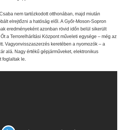
V. Csaba nem tartózkodott otthonában, majd miután
bált elrejtőzni a hatóság elől. A Győr-Moson-Sopron
ak eredményeként azonban rövid időn belül sikerült
 Őt a Terrorelhárítási Központ műveleti egysége – még az
gott. Vagyonvisszaszerzés keretében a nyomozók – a
 zár alá. Nagy értékű gépjárműveket, elektronikus
foglaltak le.