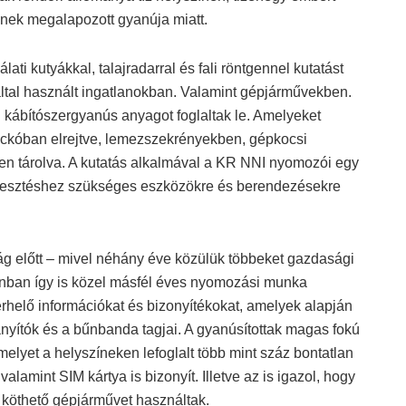
sének megalapozott gyanúja miatt.
ti kutyákkal, talajradarral és fali röntgennel kutatást
ltal használt ingatlanokban. Valamint gépjárművekben.
kábítószergyanús anyagot foglaltak le. Amelyeket
mackóban elrejtve, lemezszekrényekben, gépkocsi
en tárolva. A kutatás alkalmával a KR NNI nyomozói egy
 termesztéshez szükséges eszközökre és berendezésekre
ság előtt – mivel néhány éve közülük többeket gazdasági
onban így is közel másfél éves nyomozási munka
rhelő információkat és bizonyítékokat, amelyek alapján
ányítók és a bűnbanda tagjai. A gyanúsítottak magas fokú
melyet a helyszíneken lefoglalt több mint száz bontatlan
lamint SIM kártya is bizonyít. Illetve az is igazol, hogy
köthető gépjárművet használtak.