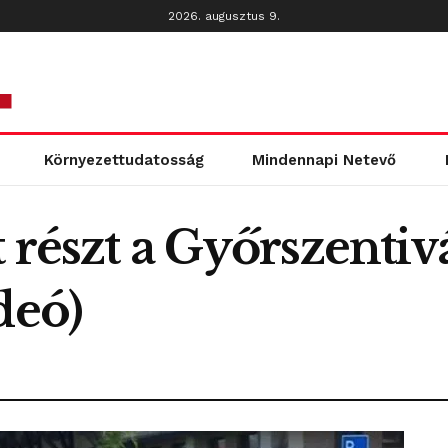
2026. augusztus 9.
Környezettudatosság
Mindennapi Netevő
t részt a Győrszenti
deó)