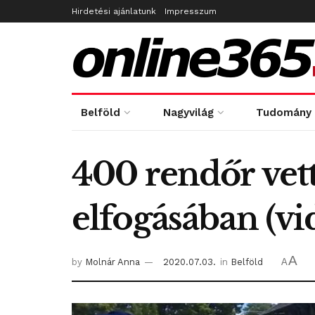
Hirdetési ajánlatunk
Impresszum
Belföld
Nagyvilág
Tudomány
400 rendőr vet
elfogásában (vi
A
by
Molnár Anna
2020.07.03.
in
Belföld
A