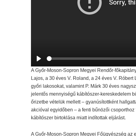
S
e
P
e
l
A Győr-Moson-Sopron Megyei Rendőr-főkapitánys
k
a
y
Lajos, a 30 éves V. Roland, a 24 éves V. Róbert 
győri lakosokat, valamint P. Márk 30 éves nagysz
jelentős mennyiségű kábítószer-kereskedelem bű
őrizetbe vételük mellett – gyanúsítottként hallg
akcióval egyidőben – a fenti bűnözői csoporthoz 
kábítószer birtoklása miatt indítottak eljárást.
A Győr-Moson-Sopron Megyei Főügyészség az eljárá