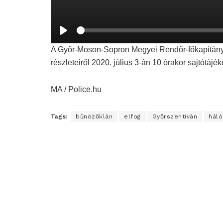
S
e
P
e
l
A Győr-Moson-Sopron Megyei Rendőr-főkapitány
k
a
y
részleteiről 2020. július 3-án 10 órakor sajtótájé
MA / Police.hu
Tags:
bűnözőklán
elfog
Győrszentiván
háló